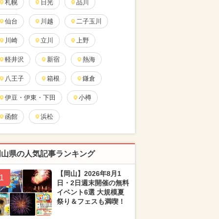
札幌
日光
品川
仙台
川越
二子玉川
川崎
立川
上野
軽井沢
新宿
熱海
八王子
箱根
鎌倉
伊豆・伊東・下田
小樽
函館
浜松
岡山県の人気記事ランキング
【岡山】2026年8月1
1
日・2日週末開催の無料
イベント6選 大規模夏
祭り＆フェスも満喫！