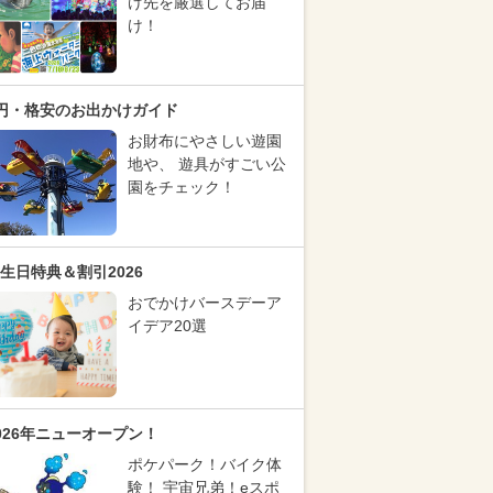
け先を厳選してお届
け！
円・格安のお出かけガイド
お財布にやさしい遊園
地や、 遊具がすごい公
園をチェック！
生日特典＆割引2026
おでかけバースデーア
イデア20選
026年ニューオープン！
ポケパーク！バイク体
験！ 宇宙兄弟！eスポ