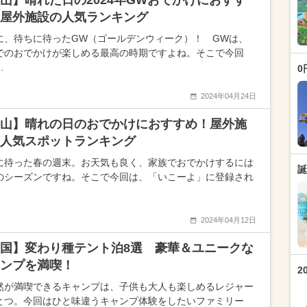
山】晴れた日の2024年GWおでかけにおすす
屋外施設の人気ランキング
に、待ちに待ったGW（ゴールデンウィーク）！ GWは、
でのおでかけが楽しめる最高の時期ですよね。そこで今回
…
0
2024年04月24日
山】晴れの日のおでかけにおすすめ！屋外施
人気スポットランキング
に待った春の週末。お天気も良く、家族でおでかけするには
誕
のシーズンですね。そこで今回は、「いこーよ」に登録され
2024年04月12日
国】変わり種テント泊8選 豪華＆ユニークな
ャンプを満喫！
2
然が満喫できるキャンプは、子供も大人も楽しめるレジャー
とつ。今回はひと味違うキャンプ体験をしたいファミリー