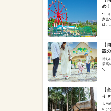
【岡
め！
つい
家族
は、
【岡
設の
待ち
最高
て…
【全
キ
大自
のひ