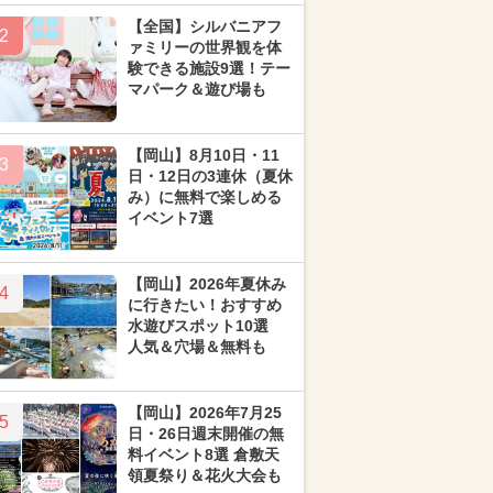
【全国】シルバニアフ
2
ァミリーの世界観を体
験できる施設9選！テー
マパーク＆遊び場も
【岡山】8月10日・11
3
日・12日の3連休（夏休
み）に無料で楽しめる
イベント7選
【岡山】2026年夏休み
4
に行きたい！おすすめ
水遊びスポット10選
人気＆穴場＆無料も
【岡山】2026年7月25
5
日・26日週末開催の無
料イベント8選 倉敷天
領夏祭り＆花火大会も