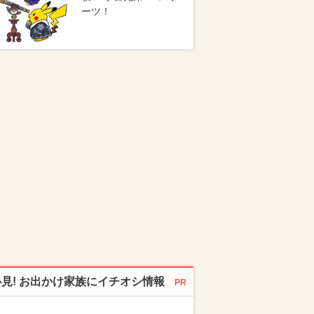
ーツ！
必見! お出かけ家族にイチオシ情報
PR