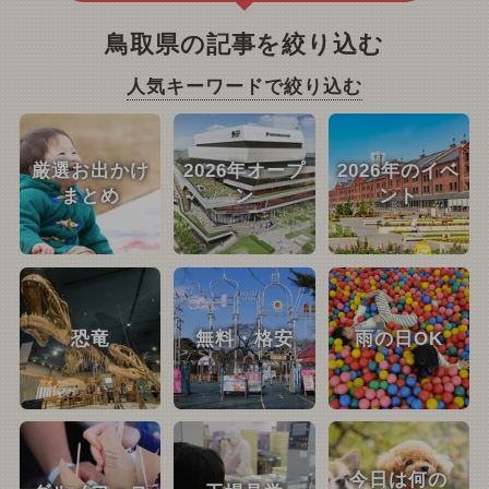
鳥取県の記事を絞り込む
人気キーワードで絞り込む
厳選お出かけ
2026年オープ
2026年のイベ
まとめ
ン
ント
恐竜
無料・格安
雨の日OK
今日は何の