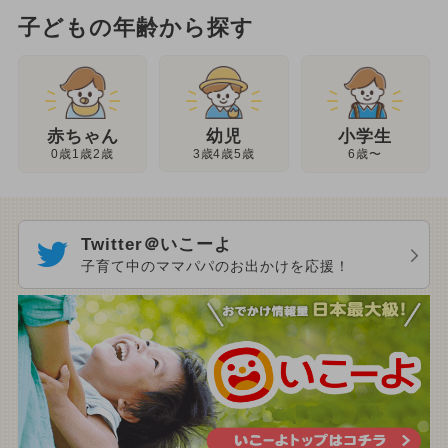
子どもの年齢から探す
幼児
赤ちゃん
小学生
3歳4歳5歳
0歳1歳2歳
6歳〜
Twitter＠いこーよ
子育て中のママパパのお出かけを応援！