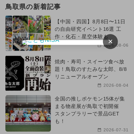
鳥取県の新着記事
【中国・四国】8月8日〜11日
の自由研究イベント16選 工
作・化石・星空体験も
×
2026-08-06
焼肉・寿司・スイーツ食べ放
題！鳥取のすたみな太郎、8/8
リニューアルオープン
2026-08-04
全国の推しポケモン15体が集
まる物産展が鳥取で初開催
スタンプラリーで景品GET
も！
2026-07-31