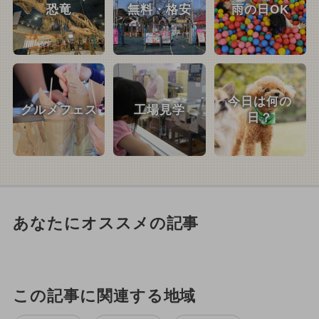
恐竜
無料・格安
雨の日OK
今日は何の
グルメフェス
工場見学
日？
あなたにオススメの記事
この記事に関連する地域