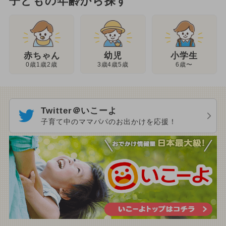
子どもの年齢から探す
幼児
赤ちゃん
小学生
3歳4歳5歳
0歳1歳2歳
6歳〜
Twitter＠いこーよ
子育て中のママパパのお出かけを応援！