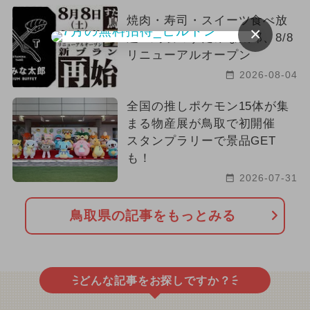
焼肉・寿司・スイーツ食べ放
×
題！鳥取のすたみな太郎、8/8
リニューアルオープン
2026-08-04
全国の推しポケモン15体が集
まる物産展が鳥取で初開催
スタンプラリーで景品GET
も！
2026-07-31
鳥取県の記事をもっとみる
どんな記事をお探しですか？