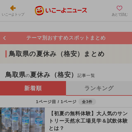
いこーよトップ
あとで読む
テーマ別おすすめスポットまとめ
鳥取県の夏休み（格安）まとめ
鳥取県
夏休み（格安）
の
記事一覧
新着順
ランキング
1ページ目 / 1ページ
全3件
【初夏の無料体験】大人気のサン
トリー天然水工場見学＆試飲体験
とは？