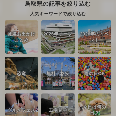
鳥取県の記事を絞り込む
人気キーワードで絞り込む
厳選お出かけ
2026年オープ
2026年のイベ
まとめ
ン
ント
恐竜
無料・格安
雨の日OK
今日は何の
グルメフェス
工場見学
日？