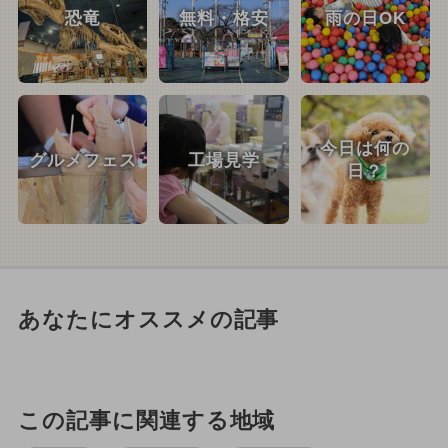
恐竜
無料・格安
雨の日OK
今日は何の
グルメフェス
工場見学
日？
あなたにオススメの記事
この記事に関連する地域