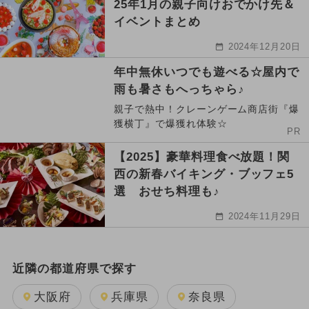
25年1月の親子向けおでかけ先＆
イベントまとめ
2024年12月20日
年中無休いつでも遊べる☆屋内で
雨も暑さもへっちゃら♪
親子で熱中！クレーンゲーム商店街『爆
獲横丁』で爆獲れ体験☆
PR
【2025】豪華料理食べ放題！関
西の新春バイキング・ブッフェ5
選 おせち料理も♪
2024年11月29日
近隣の都道府県で探す
大阪府
兵庫県
奈良県