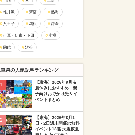
川崎
立川
上野
軽井沢
新宿
熱海
八王子
箱根
鎌倉
伊豆・伊東・下田
小樽
函館
浜松
三重県の人気記事ランキング
【東海】2026年8月＆
1
夏休みにおすすめ！親
子向けおでかけ先＆イ
ベントまとめ
【東海】2026年8月1
2
日・2日週末開催の無料
イベント18選 大規模夏
祭り＆花火大会も！