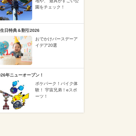
地や、 遊具がすごい公
園をチェック！
生日特典＆割引2026
おでかけバースデーア
イデア20選
026年ニューオープン！
ポケパーク！バイク体
験！ 宇宙兄弟！eスポ
ーツ！