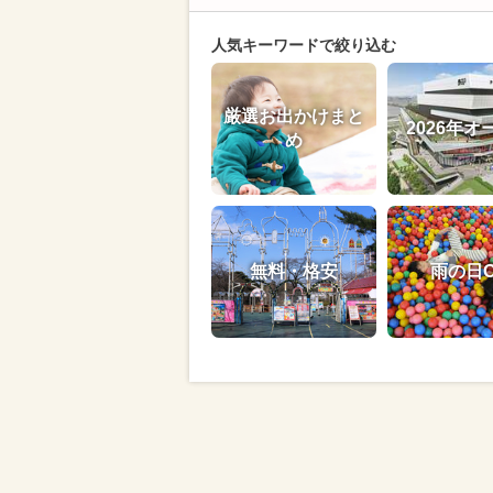
人気キーワードで絞り込む
厳選お出かけまと
2026年オ
め
無料・格安
雨の日