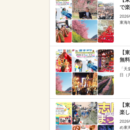
【東
で楽
20
東海
【東
無料
「天
日（
【東
楽し
20
め東