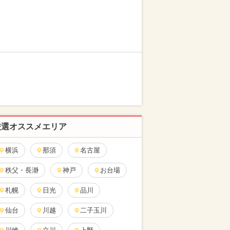
厳選オススメエリア
横浜
那須
名古屋
秩父・長瀞
神戸
お台場
札幌
日光
品川
仙台
川越
二子玉川