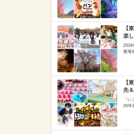
【東
楽し
20
東海
【東
先＆
「い
26