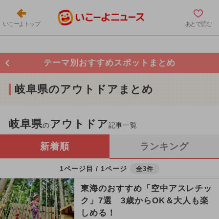
いこーよトップ
あとで読む
テーマ別おすすめスポットまとめ
岐阜県のアウトドアまとめ
岐阜県
アウトドア
の
記事一覧
新着順
ランキング
1ページ目 / 1ページ
全3件
東海のおすすめ「空中アスレチッ
ク」7選 3歳からOK＆大人も楽
しめる！