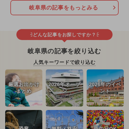
岐阜県の記事をもっとみる
どんな記事をお探しですか？
岐阜県の記事を絞り込む
人気キーワードで絞り込む
厳選お出かけ
2026年オープ
2026年のイベ
まとめ
ン
ント
恐竜
無料・格安
雨の日OK