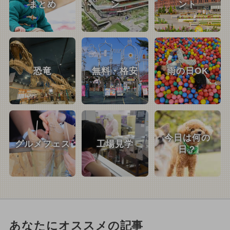
まとめ
ン
ント
恐竜
無料・格安
雨の日OK
今日は何の
グルメフェス
工場見学
日？
あなたにオススメの記事