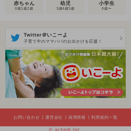
幼児
赤ちゃん
小学生
3歳4歳5歳
0歳1歳2歳
6歳〜
Twitter＠いこーよ
子育て中のママパパのお出かけを応援！
お問い合わせ
運営会社
採用情報
利用規約一覧
© actindi Inc.