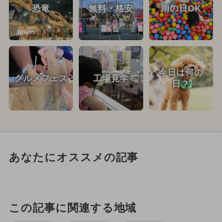
恐竜
無料・格安
雨の日OK
今日は何の
グルメフェス
工場見学
日？
あなたにオススメの記事
この記事に関連する地域