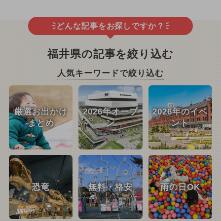
どんな記事をお探しですか？
福井県の記事を絞り込む
人気キーワードで絞り込む
厳選お出かけ
2026年オープ
2026年のイベ
まとめ
ン
ント
恐竜
無料・格安
雨の日OK