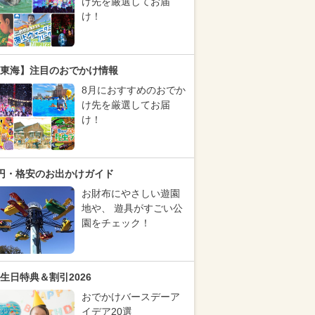
け先を厳選してお届
け！
東海】注目のおでかけ情報
8月におすすめのおでか
け先を厳選してお届
け！
円・格安のお出かけガイド
お財布にやさしい遊園
地や、 遊具がすごい公
園をチェック！
生日特典＆割引2026
おでかけバースデーア
イデア20選