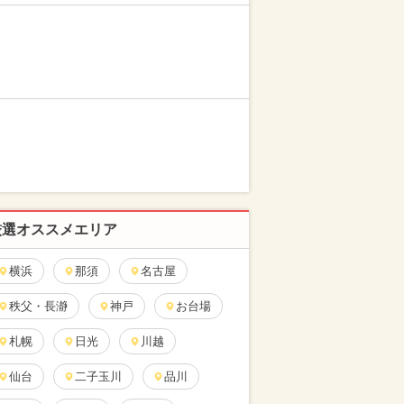
厳選オススメエリア
横浜
那須
名古屋
秩父・長瀞
神戸
お台場
札幌
日光
川越
仙台
二子玉川
品川