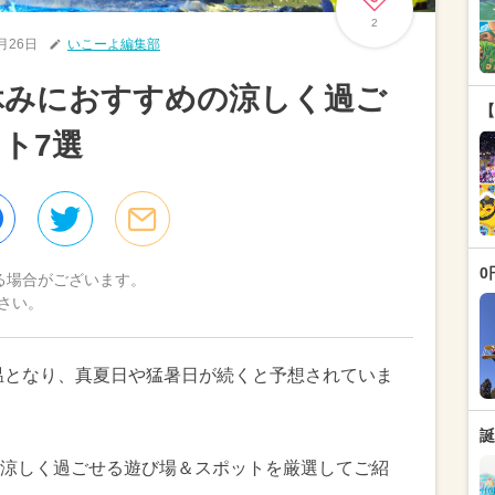
2
7月26日
いこーよ編集部
夏休みにおすすめの涼しく過ご
【
ト7選
0
る場合がございます。
さい。
気温となり、真夏日や猛暑日が続くと予想されていま
誕
涼しく過ごせる遊び場＆スポットを厳選してご紹