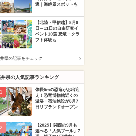
選｜海絶景スポットも
【北陸・甲信越】8月8
日～11日の自由研究イ
ベント10選 恐竜・クラ
フト体験も
井県の記事をチェック
福井県の人気記事ランキング
体長5mの恐竜がお出迎
1
え！恐竜博物館近くの
温浴・宿泊施設が8月7
日リブランドオープン
【2025】関西の9月も
2
遊べる「人気プール」7