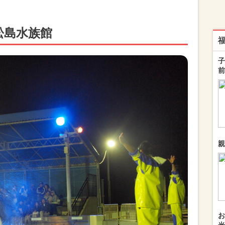
松島水族館
子
前
親
お