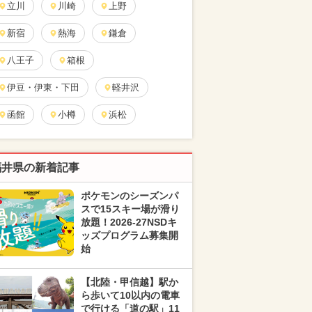
立川
川崎
上野
新宿
熱海
鎌倉
八王子
箱根
伊豆・伊東・下田
軽井沢
函館
小樽
浜松
福井県の新着記事
ポケモンのシーズンパ
スで15スキー場が滑り
放題！2026-27NSDキ
ッズプログラム募集開
始
【北陸・甲信越】駅か
ら歩いて10以内の電車
で行ける「道の駅」11