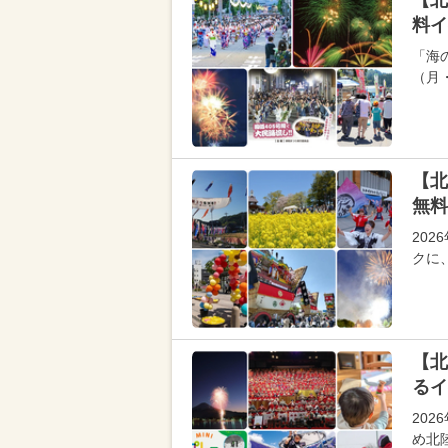
【北
料イ
「海の
（月
【北
無料
20
クに
【北
るイ
20
め北