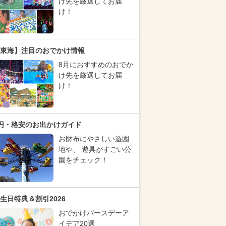
け先を厳選してお届
け！
東海】注目のおでかけ情報
8月におすすめのおでか
け先を厳選してお届
け！
円・格安のお出かけガイド
お財布にやさしい遊園
地や、 遊具がすごい公
園をチェック！
生日特典＆割引2026
おでかけバースデーア
イデア20選