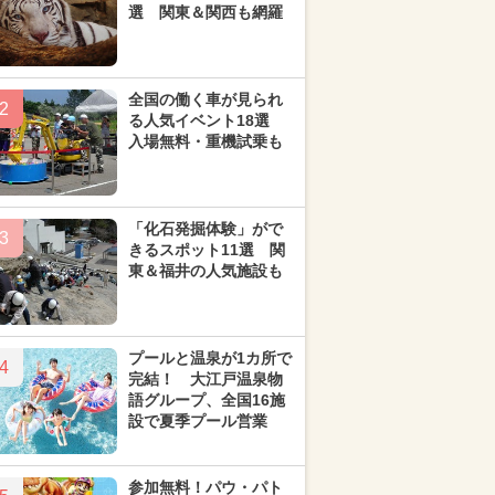
選 関東＆関西も網羅
全国の働く車が見られ
2
る人気イベント18選
入場無料・重機試乗も
「化石発掘体験」がで
3
きるスポット11選 関
東＆福井の人気施設も
プールと温泉が1カ所で
4
完結！ 大江戸温泉物
語グループ、全国16施
設で夏季プール営業
参加無料！パウ・パト