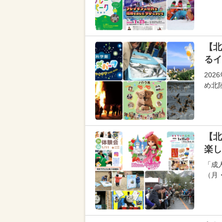
【北
るイ
20
め北
【北
楽し
「成
（月