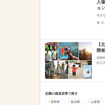
入場
ョン
小さ
石
【北
開催
20
の三
近隣の都道府県で探す
長野県
新潟県
山梨県