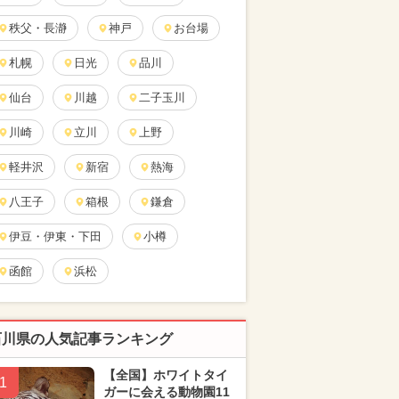
秩父・長瀞
神戸
お台場
札幌
日光
品川
仙台
川越
二子玉川
川崎
立川
上野
軽井沢
新宿
熱海
八王子
箱根
鎌倉
伊豆・伊東・下田
小樽
函館
浜松
石川県の人気記事ランキング
【全国】ホワイトタイ
1
ガーに会える動物園11