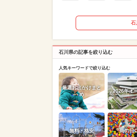
石
石川県の記事を絞り込む
人気キーワードで絞り込む
厳選お出かけまと
2026年オ
め
無料・格安
雨の日