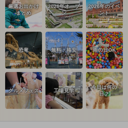
厳選お出かけ
2026年オープ
2026年のイベ
まとめ
ン
ント
恐竜
無料・格安
雨の日OK
今日は何の
グルメフェス
工場見学
日？