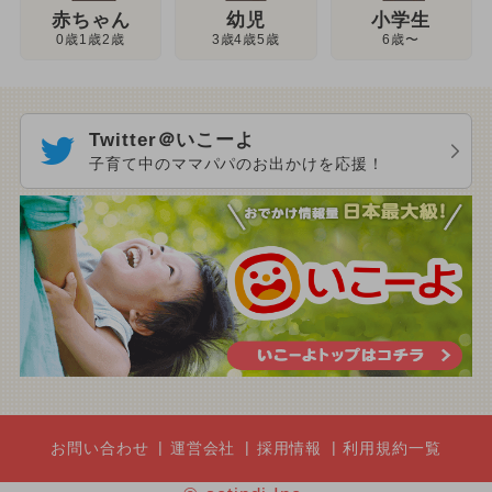
幼児
赤ちゃん
小学生
3歳4歳5歳
0歳1歳2歳
6歳〜
Twitter＠いこーよ
子育て中のママパパのお出かけを応援！
お問い合わせ
運営会社
採用情報
利用規約一覧