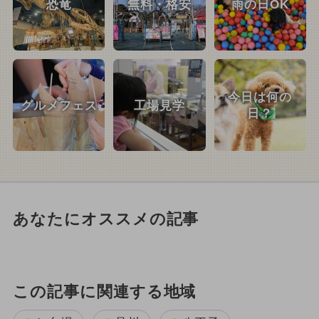
恐竜
無料・格安
雨の日OK
今日は何の
グルメフェス
工場見学
日？
あなたにオススメの記事
この記事に関連する地域