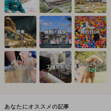
恐竜
無料・格安
雨の日OK
今日は何の
グルメフェス
工場見学
日？
あなたにオススメの記事