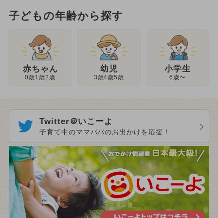
子どもの年齢から探す
幼児
赤ちゃん
小学生
3歳4歳5歳
0歳1歳2歳
6歳〜
Twitter＠いこーよ
子育て中のママパパのお出かけを応援！