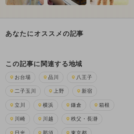
あなたにオススメの記事
この記事に関連する地域
お台場
品川
八王子
二子玉川
上野
新宿
立川
横浜
鎌倉
箱根
川崎
川越
秩父・長瀞
日光
那須
東京都