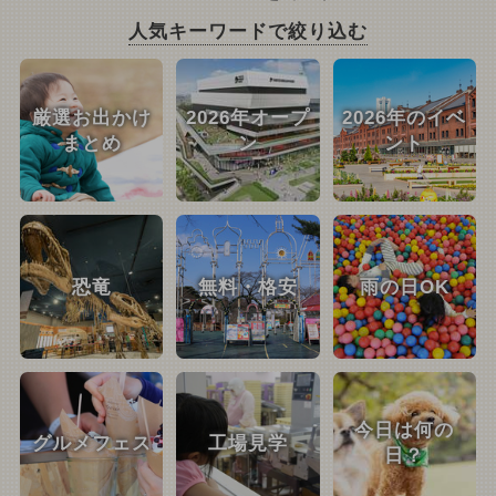
人気キーワードで絞り込む
厳選お出かけ
2026年オープ
2026年のイベ
まとめ
ン
ント
恐竜
無料・格安
雨の日OK
今日は何の
グルメフェス
工場見学
日？