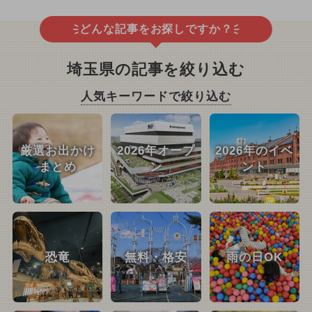
どんな記事をお探しですか？
埼玉県の記事を絞り込む
人気キーワードで絞り込む
厳選お出かけ
2026年オープ
2026年のイベ
まとめ
ン
ント
恐竜
無料・格安
雨の日OK