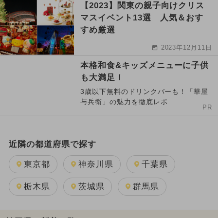
【2023】関東の親子向けクリス
マスイベント13選 人気＆おす
すめ厳選
2023年12月11日
本格和食&キッズメニューに子供
も大満足！
3歳以下無料のドリンクバーも！「華屋
与兵衛」の魅力を徹底レポ
PR
近隣の都道府県で探す
東京都
神奈川県
千葉県
栃木県
茨城県
群馬県