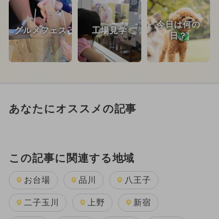
今日は何の
グルメフェス
工場見学
日？
あなたにオススメの記事
この記事に関連する地域
お台場
品川
八王子
二子玉川
上野
新宿