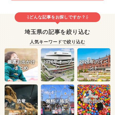
どんな記事をお探しですか？
埼玉県の記事を絞り込む
人気キーワードで絞り込む
厳選お出かけ
2026年オープ
2026年のイベ
まとめ
ン
ント
恐竜
無料・格安
雨の日OK