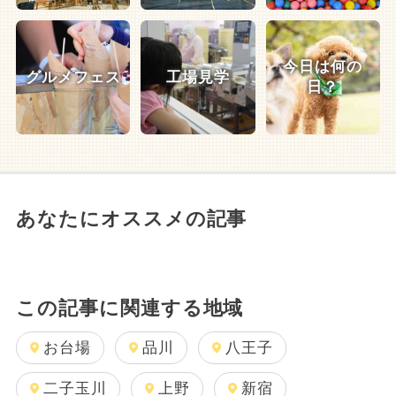
今日は何の
グルメフェス
工場見学
日？
あなたにオススメの記事
この記事に関連する地域
お台場
品川
八王子
二子玉川
上野
新宿