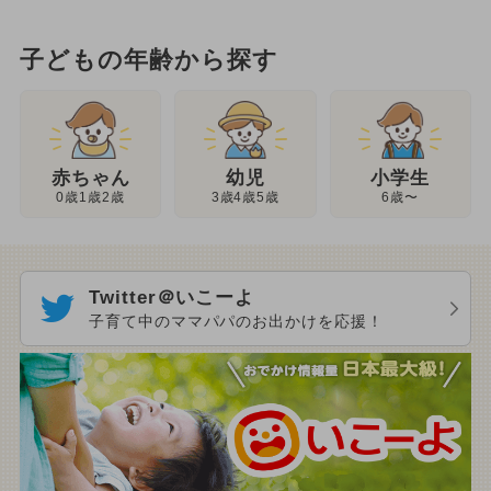
子どもの年齢から探す
幼児
赤ちゃん
小学生
3歳4歳5歳
0歳1歳2歳
6歳〜
Twitter＠いこーよ
子育て中のママパパのお出かけを応援！