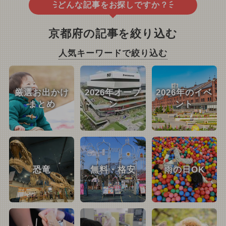
どんな記事をお探しですか？
京都府の記事を絞り込む
人気キーワードで絞り込む
厳選お出かけ
2026年オープ
2026年のイベ
まとめ
ン
ント
恐竜
無料・格安
雨の日OK