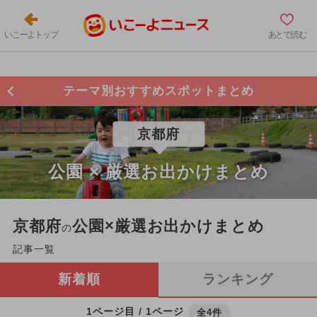
いこーよトップ
あとで読む
テーマ別おすすめスポットまとめ
京都府
公園 × 厳選お出かけまとめ
京都府
公園×厳選お出かけまとめ
の
記事一覧
新着順
ランキング
1ページ目 / 1ページ
全4件