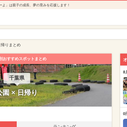
ーよ」は親子の成長、夢の育みを応援します！
日帰りまとめ
別おすすめスポットまとめ
8
千葉県
公園 × 日帰り
0
ランキング