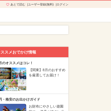
あとで読む
ユーザー登録(無料)
ログイン
オススメおでかけ情報
月のオススメはコレ！
【関東】8月のおすすめ
を厳選してお届け！
円・格安のお出かけガイド
お財布にやさしい遊園