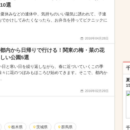
10選
や夏休みなどの連休中、気持ちのいい陽気に誘われて、子連
おでかけしてみたくなったら、お弁当を持ってピクニックに
2016年04月28日
都内から日帰りで行ける！関東の梅・菜の花
しい公園5選
い日と寒い日を繰り返しながら、春に近づいていくこの季
徐々に花のつぼみもほころび始めてきます。そこで、都内か
…
夏
1
2016年02月29日
栃木県
茨城県
群馬県
千