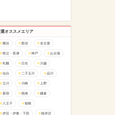
厳選オススメエリア
横浜
那須
名古屋
秩父・長瀞
神戸
お台場
札幌
日光
川越
仙台
二子玉川
品川
立川
川崎
上野
新宿
熱海
鎌倉
八王子
箱根
伊豆・伊東・下田
軽井沢