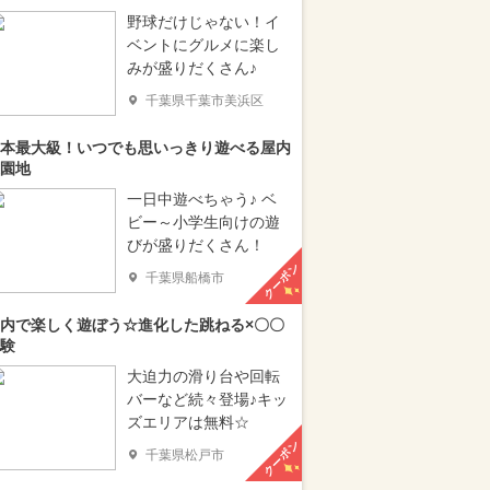
野球だけじゃない！イ
ベントにグルメに楽し
みが盛りだくさん♪
千葉県千葉市美浜区
本最大級！いつでも思いっきり遊べる屋内
園地
一日中遊べちゃう♪ ベ
ビー～小学生向けの遊
びが盛りだくさん！
クーポン
千葉県船橋市
内で楽しく遊ぼう☆進化した跳ねる×〇〇
験
大迫力の滑り台や回転
バーなど続々登場♪キッ
ズエリアは無料☆
クーポン
千葉県松戸市