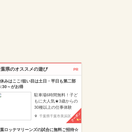
千葉県のオススメの遊び
PR
休みはここ!狙い目は土日・平日も第二部
5:30～がお得
駐車場6時間無料！子ど
もに大人気★3歳からの
30種以上の仕事体験
クーポン
千葉県千葉市美浜区
葉ロッテマリーンズの試合に無料ご招待☆