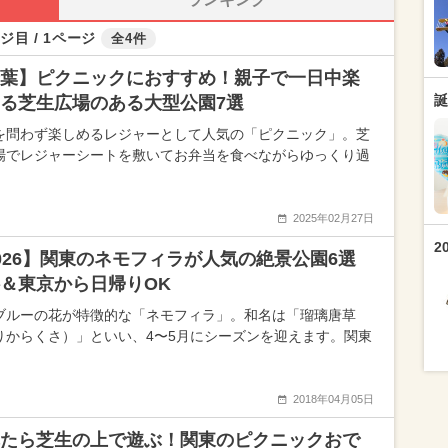
ジ目 / 1ページ
全4件
葉】ピクニックにおすすめ！親子で一日中楽
誕
る芝生広場のある大型公園7選
を問わず楽しめるレジャーとして人気の「ピクニック」。芝
場でレジャーシートを敷いてお弁当を食べながらゆっくり過
2025年02月27日
2
026】関東のネモフィラが人気の絶景公園6選
＆東京から日帰りOK
ブルーの花が特徴的な「ネモフィラ」。和名は「瑠璃唐草
りからくさ）」といい、4〜5月にシーズンを迎えます。関東
2018年04月05日
たら芝生の上で遊ぶ！関東のピクニックおで