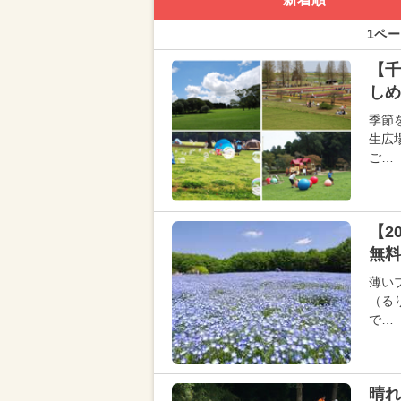
1ペー
【千
しめ
季節
生広
ご…
【2
無料
薄い
（る
で…
晴れ