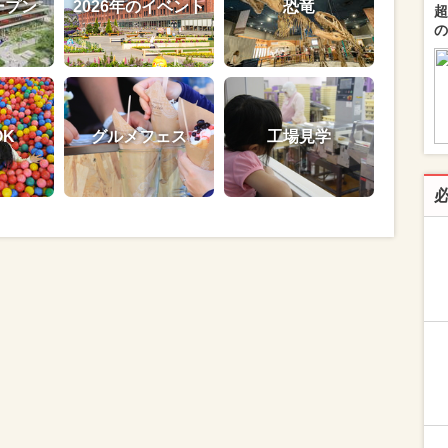
ープン
2026年のイベント
恐竜
超
の
OK
グルメフェス
工場見学