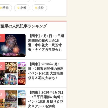
函館
小樽
浜松
千葉県の人気記事ランキング
【関東】8月1日・2日週
1
末開催の花火大会16
選！水中花火・尺五寸
玉・ナイアガラ花火も
【関東】2026年8月1
2
日・2日週末開催の無料
イベント20選 大規模夏
祭り＆花火大会も！
【関東】2026年8月3日
3
～7日平日開催の無料イ
ベント18選 夏祭り＆花
火＆グルメも満喫