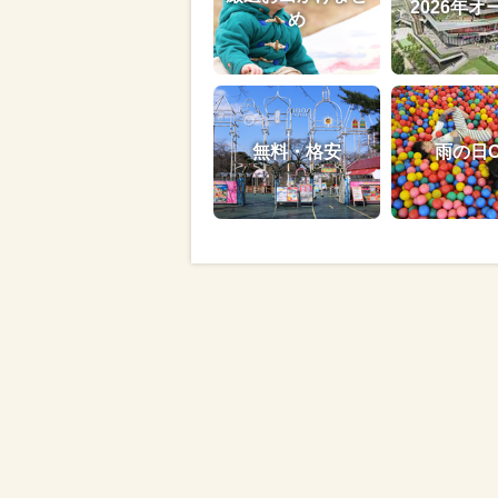
2026年オ
め
無料・格安
雨の日