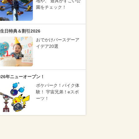
地や、 遊具がすごい公
園をチェック！
生日特典＆割引2026
おでかけバースデーア
イデア20選
026年ニューオープン！
ポケパーク！バイク体
験！ 宇宙兄弟！eスポ
ーツ！