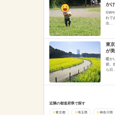
かけ
GW
れで
出…
東京
が美
暖か
節。
ら日
近隣の都道府県で探す
東京都
埼玉県
神奈川県