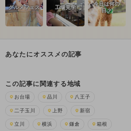
今日は何の
グルメフェス
工場見学
日？
あなたにオススメの記事
この記事に関連する地域
お台場
品川
八王子
二子玉川
上野
新宿
立川
横浜
鎌倉
箱根