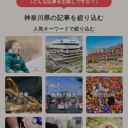
どんな記事をお探しですか？
神奈川県の記事を絞り込む
人気キーワードで絞り込む
厳選お出かけ
2026年オープ
2026年のイベ
まとめ
ン
ント
恐竜
無料・格安
雨の日OK