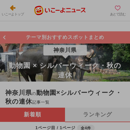
いこーよトップ
あとで読む
テーマ別おすすめスポットまとめ
神奈川県
動物園 × シルバーウィーク・秋の
連休
神奈川県
動物園×シルバーウィーク・
の
秋の連休
記事一覧
新着順
ランキング
1ページ目 / 1ページ
全4件