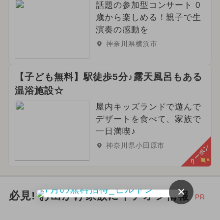
話題の参加型コンサート 0
歳から楽しめる！親子で生
演奏の感動を
神奈川県横浜市
【子ども無料】駅徒歩5分♪露天風呂もある
温浴施設☆
屋内キッズランドで遊んで
デザートを食べて、家族で
一日満喫♪
神奈川県小田原市
クーポン
×
必見! お出かけ家族にイチオシ情報
PR