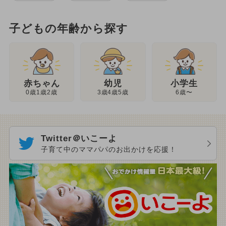
子どもの年齢から探す
幼児
赤ちゃん
小学生
3歳4歳5歳
0歳1歳2歳
6歳〜
Twitter＠いこーよ
子育て中のママパパのお出かけを応援！