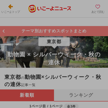
いこーよトップ
あとで読む
テーマ別おすすめスポットまとめ
東京都
動物園 × シルバーウィーク・秋の
連休
東京都
動物園×シルバーウィーク・秋
の
の連休
記事一覧
新着順
ランキング
1ページ目 / 1ページ
全3件