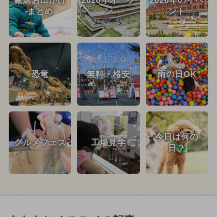
厳選お出かけ
2026年オープ
2026年のイベ
まとめ
ン
ント
恐竜
無料・格安
雨の日OK
今日は何の
グルメフェス
工場見学
日？