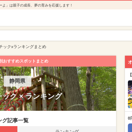
ーよ」は親子の成長、夢の育みを応援します！
チックxランキングまとめ
別おすすめスポットまとめ
【
静岡県
ック × ランキング
0
ング記事一覧
ランキング