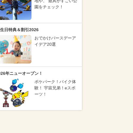
地や、 遊具がすごい公
園をチェック！
生日特典＆割引2026
おでかけバースデーア
イデア20選
026年ニューオープン！
ポケパーク！バイク体
験！ 宇宙兄弟！eスポ
ーツ！