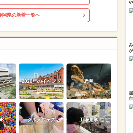
や
静岡県の新着一覧へ
み
が
ープン
2026年のイベント
恐竜
屋
市
OK
グルメフェス
工場見学