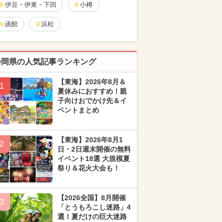
伊豆・伊東・下田
小樽
函館
浜松
静岡県の人気記事ランキング
【東海】2026年8月＆
1
夏休みにおすすめ！親
子向けおでかけ先＆イ
ベントまとめ
【東海】2026年8月1
2
日・2日週末開催の無料
イベント18選 大規模夏
祭り＆花火大会も！
【2026全国】8月開催
3
「とうもろこし迷路」4
選！夏だけの巨大迷路