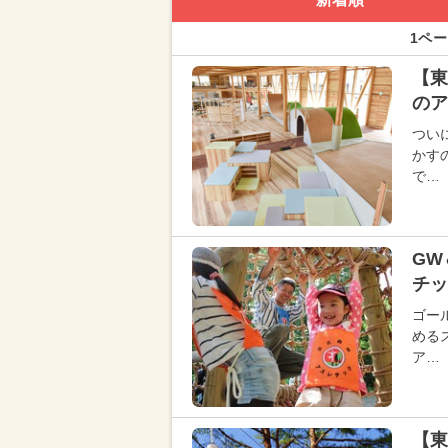
1ペー
【東
のア
つい
かす
で…
GW
チッ
ゴー
める
ア…
【東