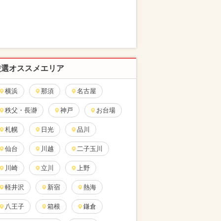
厳選オススメエリア
横浜
那須
名古屋
秩父・長瀞
神戸
お台場
札幌
日光
品川
仙台
川越
二子玉川
川崎
立川
上野
軽井沢
新宿
熱海
八王子
箱根
鎌倉