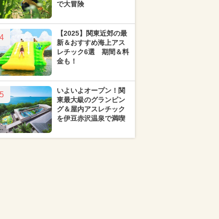
で大冒険
【2025】関東近郊の最
4
新＆おすすめ海上アス
レチック6選 期間＆料
金も！
いよいよオープン！関
5
東最大級のグランピン
グ＆屋内アスレチック
を伊豆赤沢温泉で満喫