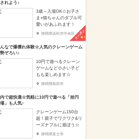
されよう♪
3歳～入場OK☆お子さ
ま×猫ちゃんのダブル可
愛いがあふれます！
クーポン
静岡県浜松市中央区
んなで爆獲れ体験☆人気のクレーンゲーム
勢ぞろい♪
10円で遊べるクレーン
ゲームなど小さい子ど
もも楽しめます☆
静岡県島田市
内で超快適☆気軽に10円で遊べる「拾円
場」も人気♪
クレーンゲーム150台
超！親子でワクワク&リ
ーズナブルに遊ぼう☆
静岡県富士市