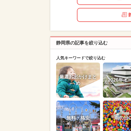
静岡県の記事を絞り込む
人気キーワードで絞り込む
厳選お出かけまと
2026年オ
め
無料・格安
雨の日