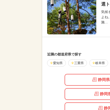
選ト
気候
よね
施…
近隣の都道府県で探す
愛知県
三重県
岐阜県
静岡県
静岡
静