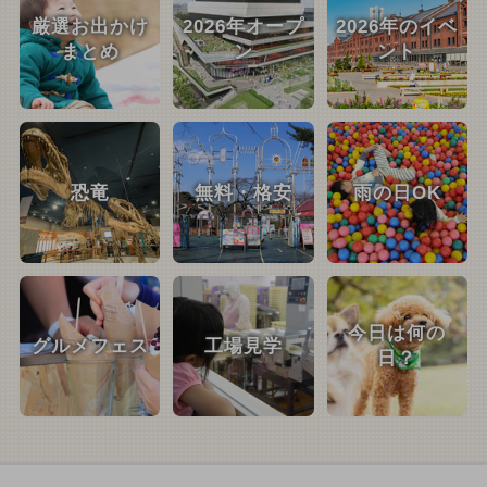
厳選お出かけ
2026年オープ
2026年のイベ
まとめ
ン
ント
恐竜
無料・格安
雨の日OK
今日は何の
グルメフェス
工場見学
日？