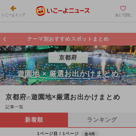
いこーよトップ
あとで読む
テーマ別おすすめスポットまとめ
京都府
遊園地 × 厳選お出かけまとめ
京都府
遊園地×厳選お出かけまとめ
の
記事一覧
新着順
ランキング
1ページ目 / 1ページ
全4件