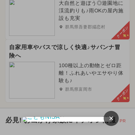
大自然と遊ぼう◎遊園地に
渓流釣りも♪雨OKの屋内施
設も充実
群馬県吾妻郡嬬恋村
クーポン
自家用車やバスで涼しく快適♪サバンナ冒
険へ
100種以上の動物とゼロ距
離！ふれあいやエサやり体
験も♪
群馬県富岡市
クーポン
×
必見! お出かけ家族にイチオシ情報
PR