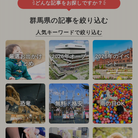
どんな記事をお探しですか？
群馬県の記事を絞り込む
人気キーワードで絞り込む
厳選お出かけ
2026年オープ
2026年のイベ
まとめ
ン
ント
恐竜
無料・格安
雨の日OK