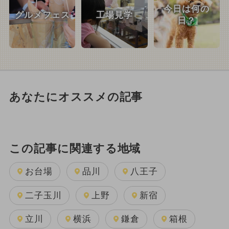
今日は何の
グルメフェス
工場見学
日？
あなたにオススメの記事
この記事に関連する地域
お台場
品川
八王子
二子玉川
上野
新宿
立川
横浜
鎌倉
箱根