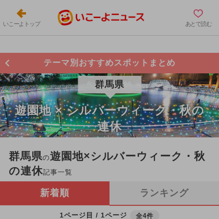
いこーよトップ
あとで読む
テーマ別おすすめスポットまとめ
群馬県
遊園地 × シルバーウィーク・秋の
連休
群馬県
遊園地×シルバーウィーク・秋
の
の連休
記事一覧
新着順
ランキング
1ページ目 / 1ページ
全4件