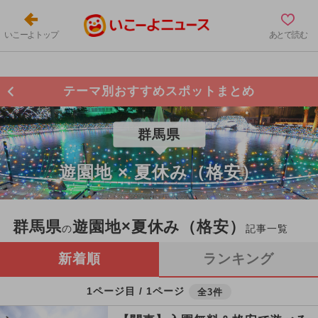
いこーよトップ
あとで読む
テーマ別おすすめスポットまとめ
群馬県
遊園地 × 夏休み（格安）
群馬県
遊園地×夏休み（格安）
の
記事一覧
新着順
ランキング
1ページ目 / 1ページ
全3件