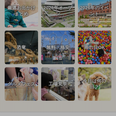
厳選お出かけ
2026年オープ
2026年のイベ
まとめ
ン
ント
恐竜
無料・格安
雨の日OK
今日は何の
グルメフェス
工場見学
日？