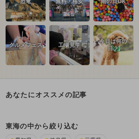
恐竜
無料・格安
雨の日OK
今日は何の
グルメフェス
工場見学
日？
あなたにオススメの記事
東海の中から絞り込む