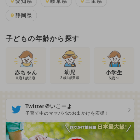
愛知県
岐阜県
三重県
静岡県
子どもの年齢から探す
幼児
赤ちゃん
小学生
3歳4歳5歳
0歳1歳2歳
6歳〜
Twitter＠いこーよ
子育て中のママパパのお出かけを応援！