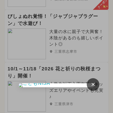
クーポン
びしょぬれ覚悟！「ジャブジャブラグー
ン」で水遊び！
大量の水に親子で大興奮！
木陰があるのも嬉しいポイ
ント◎
三重県志摩市
10/1～11/18「2026 花と祈りの秋桜まつ
り」開催！
×
小学生以下入園無料！キッ
ズエリアやイベントも充実
♪
三重県津市