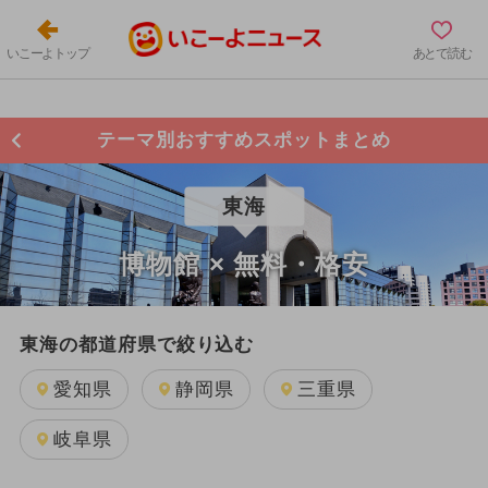
いこーよトップ
あとで読む
テーマ別おすすめスポットまとめ
東海
博物館 × 無料・格安
東海の都道府県で絞り込む
愛知県
静岡県
三重県
岐阜県