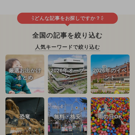
どんな記事をお探しですか？
全国の記事を絞り込む
人気キーワードで絞り込む
厳選お出かけ
2026年オープ
2026年のイベ
まとめ
ン
ント
恐竜
無料・格安
雨の日OK