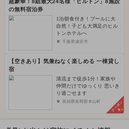
超豪華！8組最大24名様「ヒルトン」8施設
の無料宿泊券
1泊朝食付き！プールに大
自然！子ども大満足のヒル
トンホテルへ
千葉県浦安市
【空きあり】気兼ねなく楽しめる 一棟貸し
宿
清流まで徒歩1分！家族や
仲間だけでゆっくり 思いき
り過ごせます
高知県長岡郡本山町
クーポン