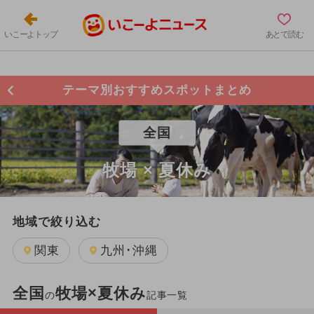
いこーよトップ
あとで読む
テーマ別おすすめスポットまとめ
全国
牧場 × 夏休み
地域で絞り込む
関東
九州･沖縄
全国
牧場×夏休み
の
記事一覧