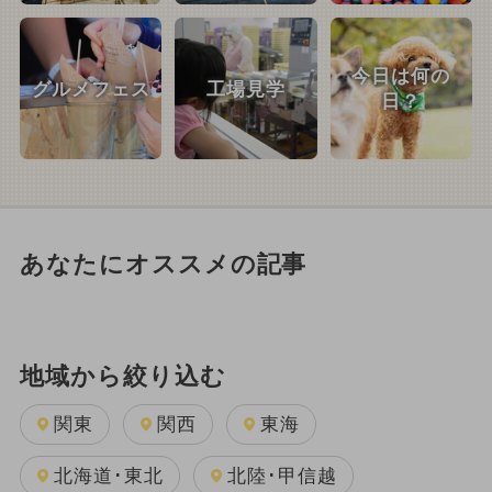
今日は何の
グルメフェス
工場見学
日？
あなたにオススメの記事
地域から絞り込む
関東
関西
東海
北海道･東北
北陸･甲信越