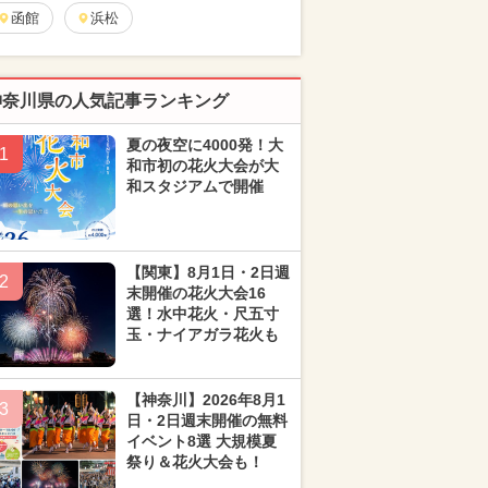
函館
浜松
神奈川県の人気記事ランキング
夏の夜空に4000発！大
1
和市初の花火大会が大
和スタジアムで開催
【関東】8月1日・2日週
2
末開催の花火大会16
選！水中花火・尺五寸
玉・ナイアガラ花火も
【神奈川】2026年8月1
3
日・2日週末開催の無料
イベント8選 大規模夏
祭り＆花火大会も！