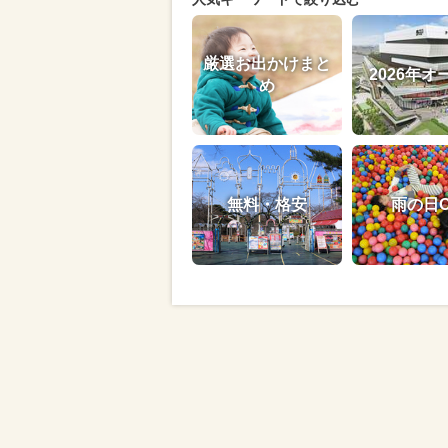
厳選お出かけまと
2026年オ
め
無料・格安
雨の日