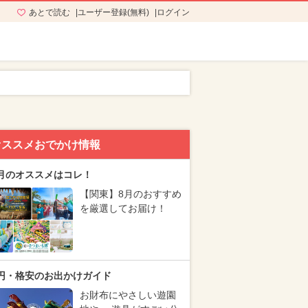
あとで読む
ユーザー登録(無料)
ログイン
オススメおでかけ情報
月のオススメはコレ！
【関東】8月のおすすめ
を厳選してお届け！
円・格安のお出かけガイド
お財布にやさしい遊園