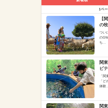
1ペー
【関
の牧
つい
のG
ち…
関東
ビテ
「関
「ど
体験
関東