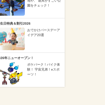
地や、 遊具がすごい公
園をチェック！
生日特典＆割引2026
おでかけバースデーア
イデア20選
026年ニューオープン！
ポケパーク！バイク体
験！ 宇宙兄弟！eスポ
ーツ！