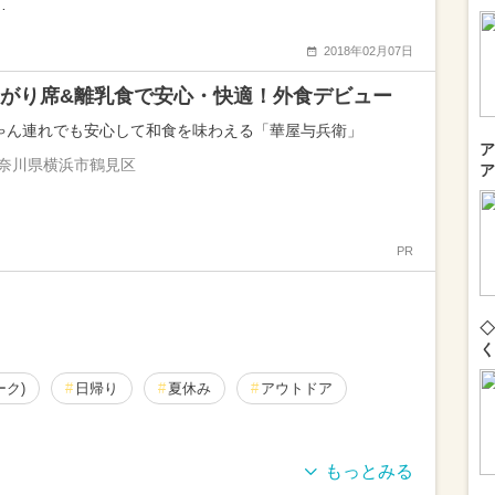
…
2018年02月07日
がり席&離乳食で安心・快適！外食デビュー
ゃん連れでも安心して和食を味わえる「華屋与兵衛」
ア
奈川県横浜市鶴見区
ア
PR
◇
く
ーク)
日帰り
夏休み
アウトドア