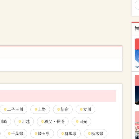
二子玉川
上野
新宿
立川
川崎
川越
秩父・長瀞
日光
千葉県
埼玉県
群馬県
栃木県