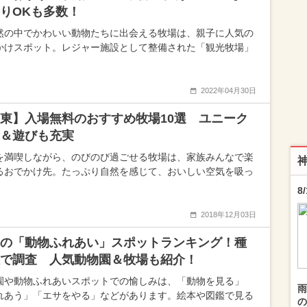
りOKも多数！
然の中でかわいい動物たちに出会える牧場は、親子に人気の
かけスポット。レジャー施設として整備された「観光牧場」
2022年04月30日
東】入場無料のおすすめ牧場10選 ユニーク
＆遊びも充実
を満喫しながら、のびのび過ごせる牧場は、家族みんなで楽
るおでかけ先。たっぷり自然を感じて、おいしい空気を吸っ
8
2018年12月03日
の「動物ふれあい」スポットランキング！種
で調査 人気動物園＆牧場も紹介！
園や動物ふれあいスポットでの愉しみは、「動物を見る」
雨
れあう」「エサをやる」などがあります。絵本や図鑑で見る
の