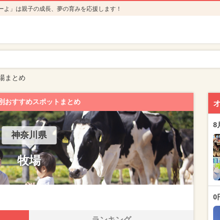
ーよ」は親子の成長、夢の育みを応援します！
場まとめ
別おすすめスポットまとめ
8
神奈川県
牧場
0
ランキング