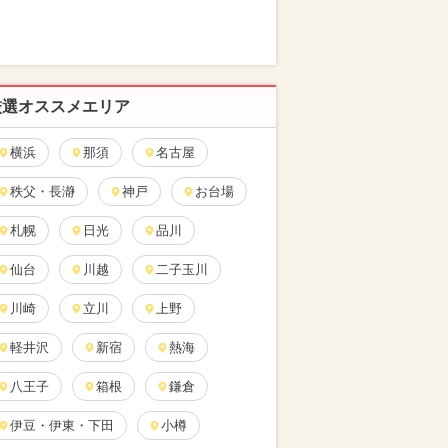
厳選オススメエリア
横浜
那須
名古屋
秩父・長瀞
神戸
お台場
札幌
日光
品川
仙台
川越
二子玉川
川崎
立川
上野
軽井沢
新宿
熱海
八王子
箱根
鎌倉
伊豆・伊東・下田
小樽