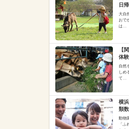
日帰
大自
おで
は…
【関
体験
自然
しめ
て…
横浜
類数
動物
「ふ