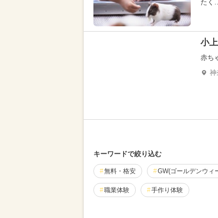
たく
小上
赤ち
神
キーワードで絞り込む
無料・格安
GW(ゴールデンウィ
職業体験
手作り体験