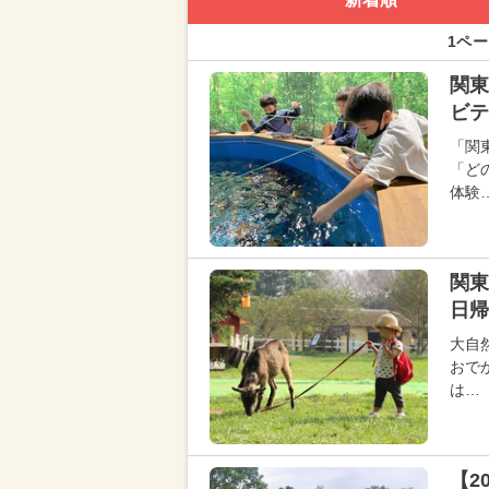
1ペー
関東
ビテ
「関
「ど
体験
関東
日帰
大自
おで
は…
【2