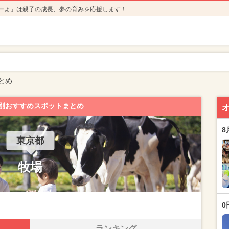
ーよ」は親子の成長、夢の育みを応援します！
とめ
別おすすめスポットまとめ
8
東京都
牧場
0
ランキング