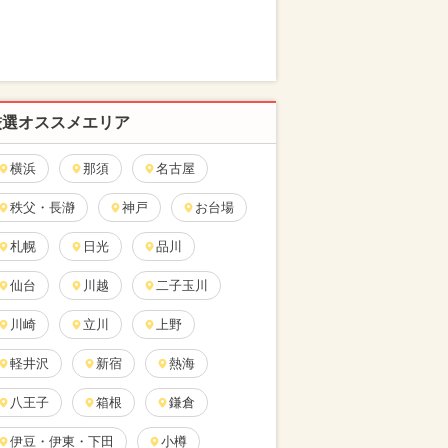
厳選オススメエリア
横浜
那須
名古屋
秩父・長瀞
神戸
お台場
札幌
日光
品川
仙台
川越
二子玉川
川崎
立川
上野
軽井沢
新宿
熱海
八王子
箱根
鎌倉
伊豆・伊東・下田
小樽