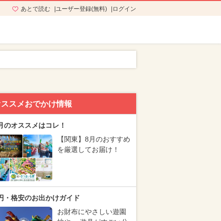
あとで読む
ユーザー登録(無料)
ログイン
オススメおでかけ情報
月のオススメはコレ！
【関東】8月のおすすめ
を厳選してお届け！
円・格安のお出かけガイド
お財布にやさしい遊園