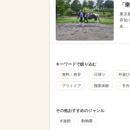
「乗
東京
存知
あ…
キーワードで絞り込む
無料・格安
日帰り
外遊び
アウトドア
職業体験
手作
厳選お出かけまとめ
その他おすすめのジャンル
水族館
動物園