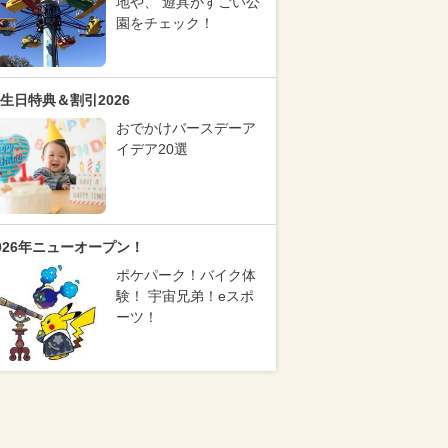
地や、 遊具がすごい公
園をチェック！
生日特典＆割引2026
おでかけバースデーア
イデア20選
026年ニューオープン！
ポケパーク！バイク体
験！ 宇宙兄弟！eスポ
ーツ！