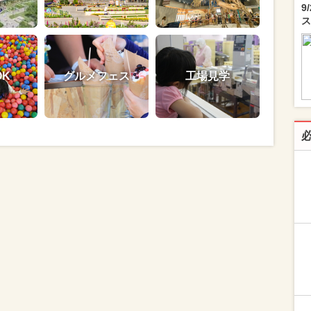
9
ス
OK
グルメフェス
工場見学