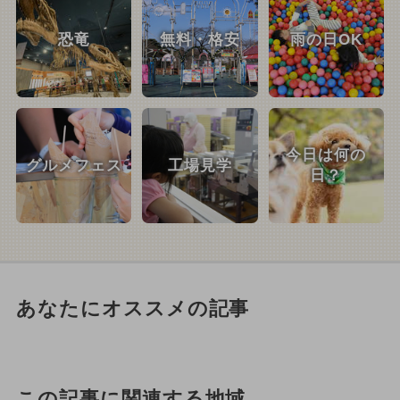
恐竜
無料・格安
雨の日OK
今日は何の
グルメフェス
工場見学
日？
あなたにオススメの記事
この記事に関連する地域