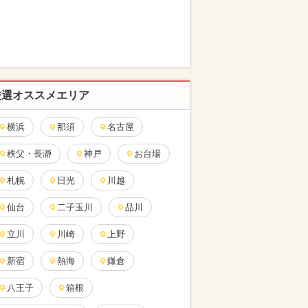
厳選オススメエリア
横浜
那須
名古屋
秩父・長瀞
神戸
お台場
札幌
日光
川越
仙台
二子玉川
品川
立川
川崎
上野
新宿
熱海
鎌倉
八王子
箱根