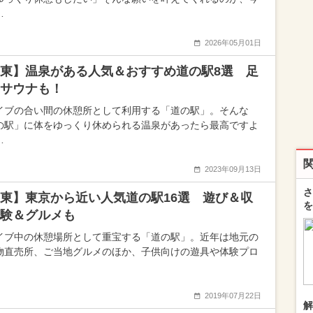
…
2026年05月01日
東】温泉がある人気＆おすすめ道の駅8選 足
サウナも！
イブの合い間の休憩所として利用する「道の駅」。そんな
の駅」に体をゆっくり休められる温泉があったら最高ですよ
…
2023年09月13日
さ
東】東京から近い人気道の駅16選 遊び＆収
を
験＆グルメも
イブ中の休憩場所として重宝する「道の駅」。近年は地元の
物直売所、ご当地グルメのほか、子供向けの遊具や体験プロ
2019年07月22日
解