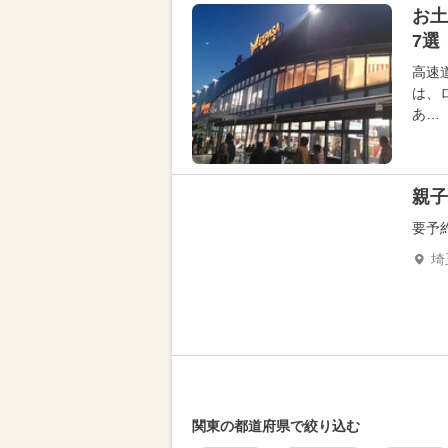
お土
7選
高速
は、
あ…
親子
要予
埼
関東の都道府県で絞り込む