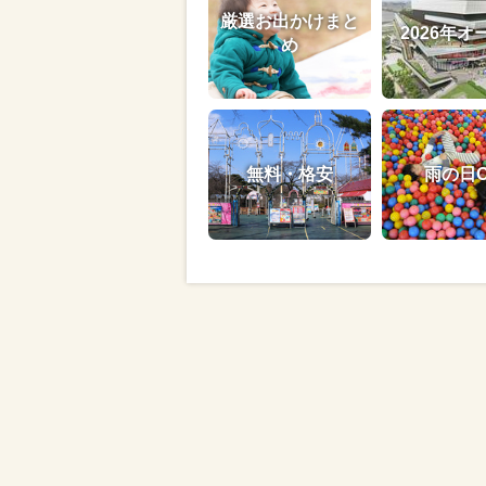
厳選お出かけまと
2026年オ
め
無料・格安
雨の日