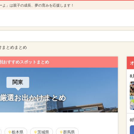
ーよ」は親子の成長、夢の育みを応援します！
けまとめまとめ
別おすすめスポットまとめ
8
関東
× 厳選お出かけまとめ
0
栃木県
茨城県
群馬県