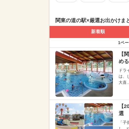
関東の道の駅×厳選お出かけま
新着順
1ペー
【関
める
ドラ
は、
大喜
【2
選 
「子
し、