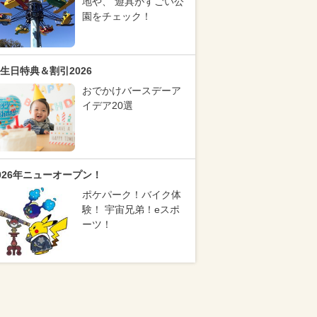
地や、 遊具がすごい公
園をチェック！
生日特典＆割引2026
おでかけバースデーア
イデア20選
026年ニューオープン！
ポケパーク！バイク体
験！ 宇宙兄弟！eスポ
ーツ！