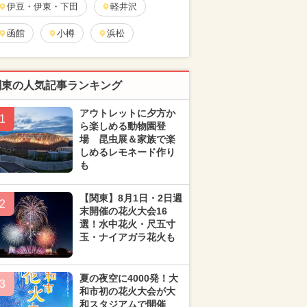
伊豆・伊東・下田
軽井沢
函館
小樽
浜松
関東の人気記事ランキング
アウトレットに夕方か
1
ら楽しめる動物園登
場 昆虫展＆家族で楽
しめるレモネード作り
も
【関東】8月1日・2日週
2
末開催の花火大会16
選！水中花火・尺五寸
玉・ナイアガラ花火も
夏の夜空に4000発！大
3
和市初の花火大会が大
和スタジアムで開催