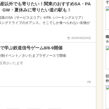
そ
産以外でも寄りたい！関東のおすすめSA・PA
 GW・夏休みに寄りたい道の駅も！
道路のSA（サービスエリア）やPA（パーキングエリア）
ロングドライブのオアシス。そこでしか食べられない名物が
職
2016年05月04日
☆
で学ぶ鉄道信号ゲーム8/8-9開催
約制イベント／さいたまプラザノースで開催
玉県さいたま市
巨
外
PR