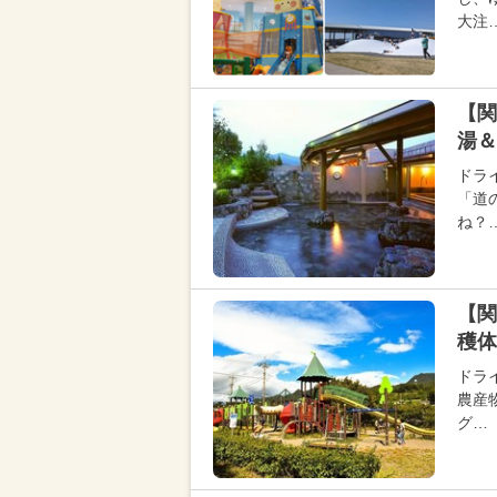
大注
【関
湯＆
ドラ
「道
ね？
【関
穫体
ドラ
農産
グ…