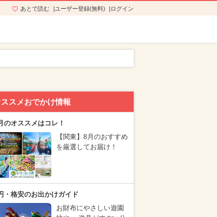
あとで読む
ユーザー登録(無料)
ログイン
オススメおでかけ情報
月のオススメはコレ！
【関東】8月のおすすめ
を厳選してお届け！
円・格安のお出かけガイド
お財布にやさしい遊園