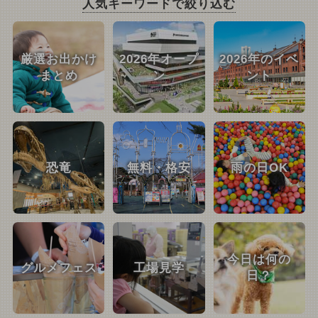
人気キーワードで絞り込む
厳選お出かけ
2026年オープ
2026年のイベ
まとめ
ン
ント
恐竜
無料・格安
雨の日OK
今日は何の
グルメフェス
工場見学
日？