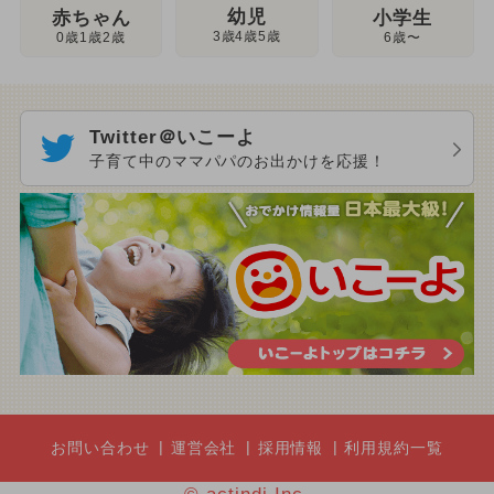
幼児
赤ちゃん
小学生
3歳4歳5歳
0歳1歳2歳
6歳〜
Twitter＠いこーよ
子育て中のママパパのお出かけを応援！
お問い合わせ
運営会社
採用情報
利用規約一覧