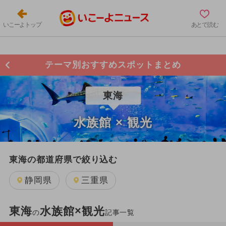
いこーよトップ
あとで読む
テーマ別おすすめスポットまとめ
東海
水族館 × 観光
東海の都道府県で絞り込む
静岡県
三重県
東海
水族館×観光
の
記事一覧