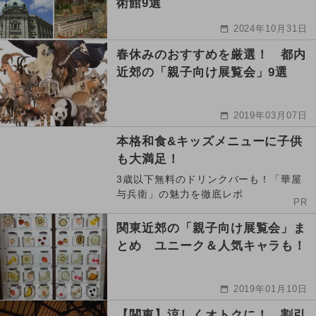
術館9選
2024年10月31日
春休みのおすすめを厳選！ 都内
近郊の「親子向け展覧会」9選
2019年03月07日
本格和食&キッズメニューに子供
も大満足！
3歳以下無料のドリンクバーも！「華屋
与兵衛」の魅力を徹底レポ
PR
関東近郊の「親子向け展覧会」ま
とめ ユニーク＆人気キャラも！
2019年01月10日
【関東】涼しくオトクに！ 割引