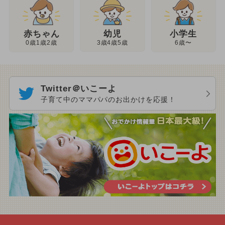
幼児
赤ちゃん
小学生
3歳4歳5歳
0歳1歳2歳
6歳〜
Twitter＠いこーよ
子育て中のママパパのお出かけを応援！