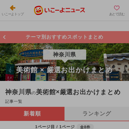
いこーよトップ
あとで読む
テーマ別おすすめスポットまとめ
神奈川県
美術館 × 厳選お出かけまとめ
神奈川県
美術館×厳選お出かけまとめ
の
記事一覧
新着順
ランキング
1ページ目 / 1ページ
全8件