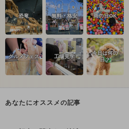
恐竜
無料・格安
雨の日OK
今日は何の
グルメフェス
工場見学
日？
あなたにオススメの記事