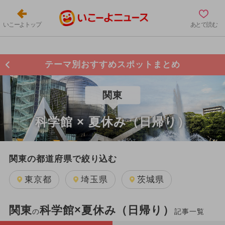
いこーよトップ
あとで読む
テーマ別おすすめスポットまとめ
関東
科学館 × 夏休み（日帰り）
関東の都道府県で絞り込む
東京都
埼玉県
茨城県
関東
科学館×夏休み（日帰り）
の
記事一覧