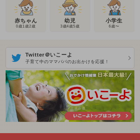
幼児
赤ちゃん
小学生
3歳4歳5歳
0歳1歳2歳
6歳〜
Twitter＠いこーよ
子育て中のママパパのお出かけを応援！