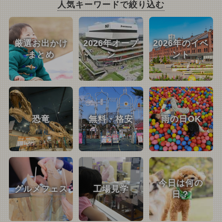
人気キーワードで絞り込む
厳選お出かけ
2026年オープ
2026年のイベ
まとめ
ン
ント
恐竜
無料・格安
雨の日OK
今日は何の
グルメフェス
工場見学
日？