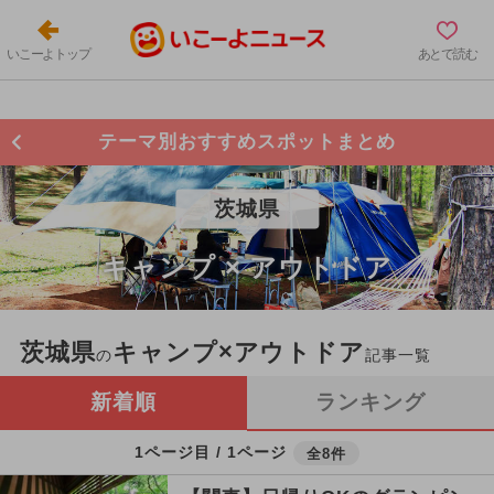
いこーよトップ
あとで読む
テーマ別おすすめスポットまとめ
茨城県
キャンプ × アウトドア
茨城県
キャンプ×アウトドア
の
記事一覧
新着順
ランキング
1ページ目 / 1ページ
全8件