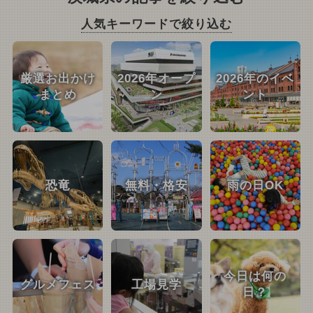
人気キーワードで絞り込む
厳選お出かけ
2026年オープ
2026年のイベ
まとめ
ン
ント
恐竜
無料・格安
雨の日OK
今日は何の
グルメフェス
工場見学
日？