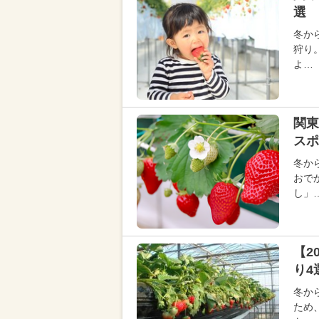
選 
冬か
狩り
よ…
関東
スポ
冬か
おで
し」
【2
り4
冬か
ため