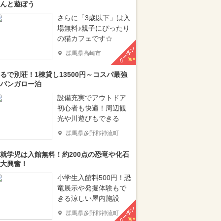
んと遊ぼう
さらに「3歳以下」は入
場無料♪親子にぴったり
の猫カフェです☆
クーポン
群馬県高崎市
るで別荘！1棟貸し13500円～コスパ最強
バンガロー泊
設備充実でアウトドア
初心者も快適！周辺観
光や川遊びもできる
群馬県多野郡神流町
就学児は入館無料！約200点の恐竜や化石
大興奮！
小学生入館料500円！恐
竜展示や発掘体験もで
きる涼しい屋内施設
クーポン
群馬県多野郡神流町