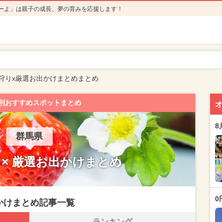
ーよ」は親子の成長、夢の育みを応援します！
狩りx厳選お出かけまとめまとめ
別おすすめスポットまとめ
8
群馬県
 × 厳選お出かけまとめ
0
かけまとめ記事一覧
ランキング