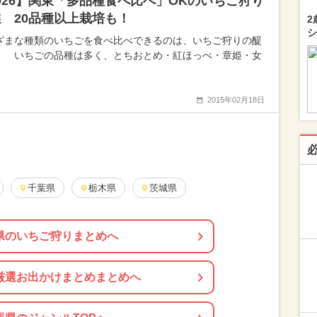
026】関東「多品種食べ比べ」OKのいちご狩り
選 20品種以上栽培も！
2
シ
ざまな種類のいちごを食べ比べできるのは、いちご狩りの醍
！ いちごの品種は多く、とちおとめ・紅ほっぺ・章姫・女
2015年02月18日
千葉県
栃木県
茨城県
県のいちご狩りまとめへ
厳選お出かけまとめまとめへ