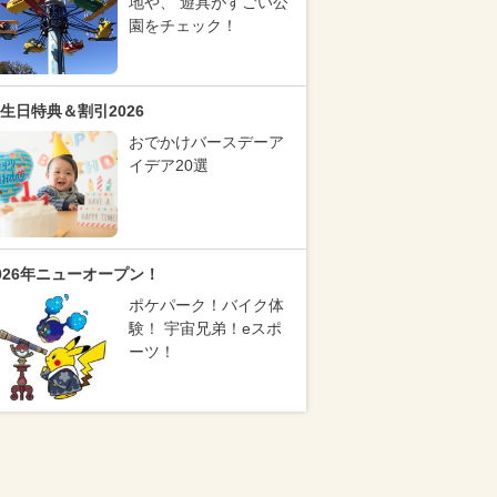
地や、 遊具がすごい公
園をチェック！
生日特典＆割引2026
おでかけバースデーア
イデア20選
026年ニューオープン！
ポケパーク！バイク体
験！ 宇宙兄弟！eスポ
ーツ！