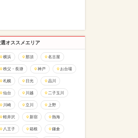
厳選オススメエリア
横浜
那須
名古屋
秩父・長瀞
神戸
お台場
札幌
日光
品川
仙台
川越
二子玉川
川崎
立川
上野
軽井沢
新宿
熱海
八王子
箱根
鎌倉