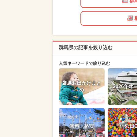
群
群馬県の記事を絞り込む
人気キーワードで絞り込む
厳選お出かけまと
2026年オ
め
無料・格安
雨の日