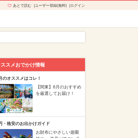
あとで読む
ユーザー登録(無料)
ログイン
オススメおでかけ情報
月のオススメはコレ！
【関東】8月のおすすめ
を厳選してお届け！
円・格安のお出かけガイド
お財布にやさしい遊園