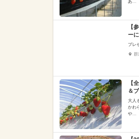
あ…
【参
ーに
プレ
群
【全
＆ブ
大人
かわ
や…