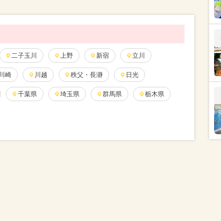
二子玉川
上野
新宿
立川
川崎
川越
秩父・長瀞
日光
千葉県
埼玉県
群馬県
栃木県