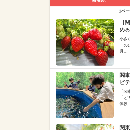
1ペー
【関
める
小さ
ーの
月…
関東
ビテ
「関
「ど
体験
関東