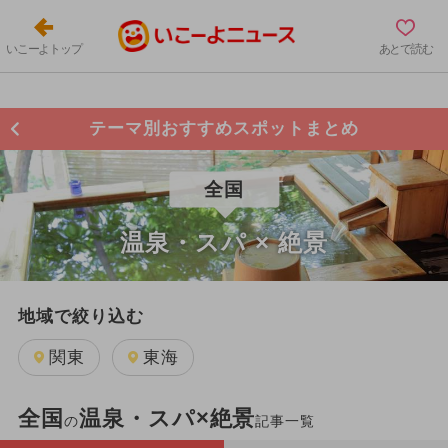
いこーよトップ
あとで読む
テーマ別おすすめスポットまとめ
全国
温泉・スパ × 絶景
地域で絞り込む
関東
東海
全国
温泉・スパ×絶景
の
記事一覧