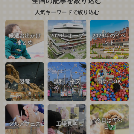
全国の記事を絞り込む
人気キーワードで絞り込む
厳選お出かけ
2026年オープ
2026年のイベ
まとめ
ン
ント
恐竜
無料・格安
雨の日OK
今日は何の
グルメフェス
工場見学
日？