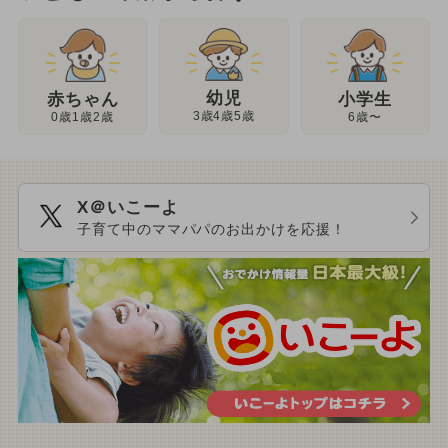
幼児
赤ちゃん
小学生
3歳4歳5歳
0歳1歳2歳
6歳〜
X＠いこーよ
子育て中のママパパのお出かけを応援！