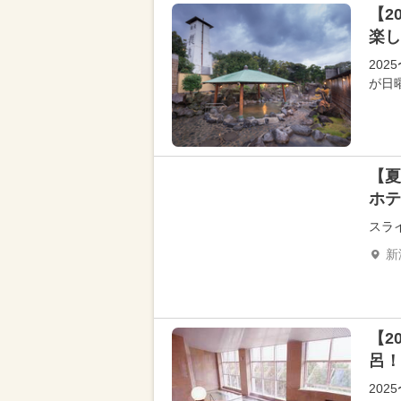
【2
楽し
202
が日
【夏
ホテ
スラ
新
【2
呂！
202