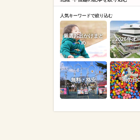
人気キーワードで絞り込む
厳選お出かけまと
2026年オ
め
無料・格安
雨の日