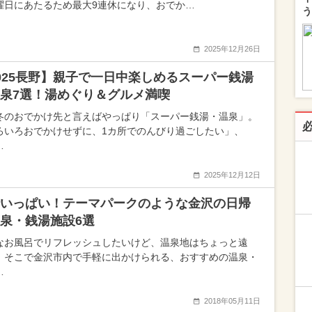
曜日にあたるため最大9連休になり、おでか…
う
2025年12月26日
025長野】親子で一日中楽しめるスーパー銭湯
泉7選！湯めぐり＆グルメ満喫
冬のおでかけ先と言えばやっぱり「スーパー銭湯・温泉」。
ろいろおでかけせずに、1カ所でのんびり過ごしたい」、
…
2025年12月12日
いっぱい！テーマパークのような金沢の日帰
泉・銭湯施設6選
なお風呂でリフレッシュしたいけど、温泉地はちょっと遠
。そこで金沢市内で手軽に出かけられる、おすすめの温泉・
…
2018年05月11日