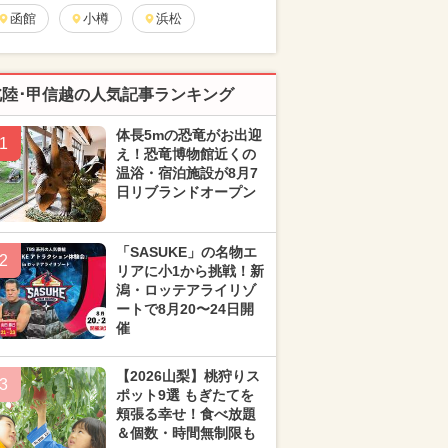
函館
小樽
浜松
北陸･甲信越の人気記事ランキング
体長5mの恐竜がお出迎
1
え！恐竜博物館近くの
温浴・宿泊施設が8月7
日リブランドオープン
「SASUKE」の名物エ
2
リアに小1から挑戦！新
潟・ロッテアライリゾ
ートで8月20〜24日開
催
【2026山梨】桃狩りス
3
ポット9選 もぎたてを
頬張る幸せ！食べ放題
＆個数・時間無制限も