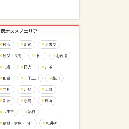
厳選オススメエリア
横浜
那須
名古屋
秩父・長瀞
神戸
お台場
札幌
日光
川越
仙台
二子玉川
品川
立川
川崎
上野
新宿
熱海
鎌倉
八王子
箱根
伊豆・伊東・下田
軽井沢