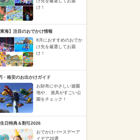
け先を厳選してお届
け！
東海】注目のおでかけ情報
8月におすすめのおでか
け先を厳選してお届
け！
円・格安のお出かけガイド
お財布にやさしい遊園
地や、 遊具がすごい公
園をチェック！
生日特典＆割引2026
おでかけバースデーア
イデア20選