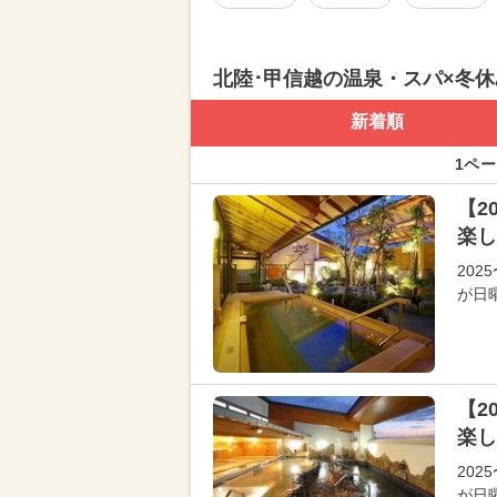
北陸･甲信越の温泉・スパ×冬
新着順
1ペー
【2
楽し
202
が日
【2
楽し
202
が日