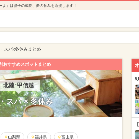
ーよ」は親子の成長、夢の育みを応援します！
・スパx冬休みまとめ
別おすすめスポットまとめ
8
北陸･甲信越
・スパ × 冬休み
【
山梨県
福井県
富山県