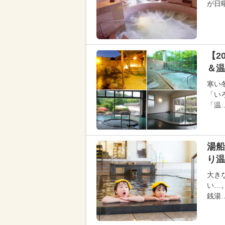
が日
【2
＆温
寒い
「い
「温
湯船
り温
大き
い…
銭湯