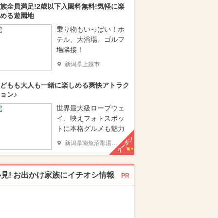
族全員満足!2歳以下入園料無料!気軽に楽
める遊園地
乗り物もいっぱい！ホ
テル、大浴場、ゴルフ
場隣接！
新潟県上越市
どもも大人も一緒に楽しめる爽快アトラク
ョン♪
世界最大級ロープウェ
イ、映えフォトスポッ
トに本格グルメも魅力
クーポン
新潟県南魚沼郡湯沢町
必見! お出かけ家族にイチオシ情報
PR