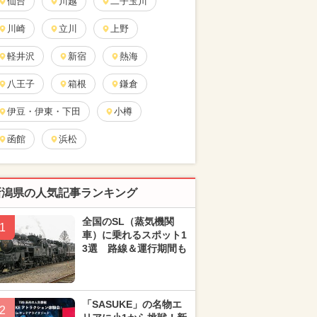
仙台
川越
二子玉川
川崎
立川
上野
軽井沢
新宿
熱海
八王子
箱根
鎌倉
伊豆・伊東・下田
小樽
函館
浜松
新潟県の人気記事ランキング
全国のSL（蒸気機関
1
車）に乗れるスポット1
3選 路線＆運行期間も
「SASUKE」の名物エ
2