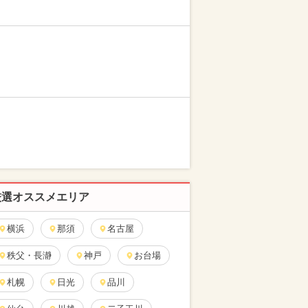
厳選オススメエリア
横浜
那須
名古屋
秩父・長瀞
神戸
お台場
札幌
日光
品川