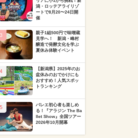
リアに小1から挑戦！新
潟・ロッテアライリゾ
ートで8月20〜24日開
催
親子1組500円で味噌蔵
3
見学へ！ 新潟・峰村
醸造で発酵文化を学ぶ
夏休み体験イベント
【新潟県】2025年のお
4
盆休みのおでかけにも
おすすめ！人気スポッ
トランキング
バレエ初心者も楽しめ
5
る！『アラジン The Ba
llet Show』全国ツアー
2026年10月開幕