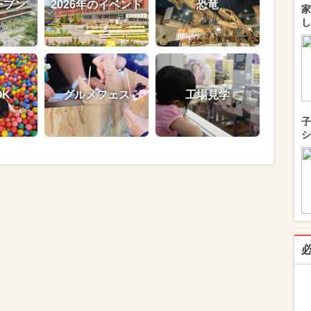
ープン
2026年のイベント
恐竜
家
し
OK
グルメフェス
工場見学
子
シ