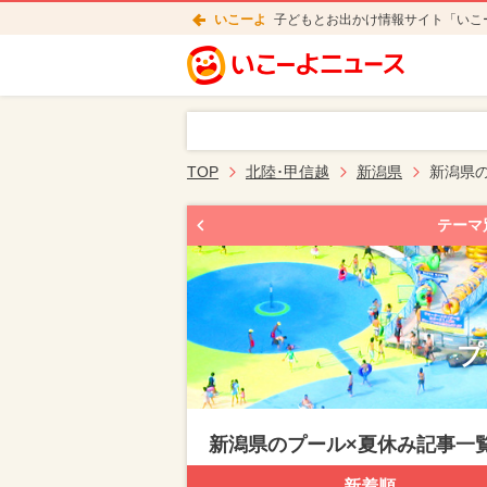
いこーよ
子どもとお出かけ情報サイト「いこ
TOP
北陸･甲信越
新潟県
新潟県
テーマ
プ
新潟県のプール×夏休み記事一
新着順