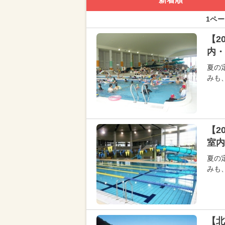
1ペー
【2
内・
夏の
みも
【2
室内
夏の
みも
【北