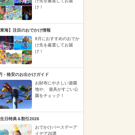
け先を厳選してお届
け！
東海】注目のおでかけ情報
8月におすすめのおでか
け先を厳選してお届
け！
円・格安のお出かけガイド
お財布にやさしい遊園
地や、 遊具がすごい公
園をチェック！
生日特典＆割引2026
おでかけバースデーア
イデア20選