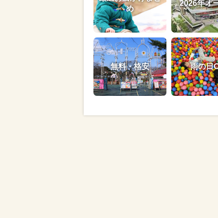
2026年オ
め
無料・格安
雨の日