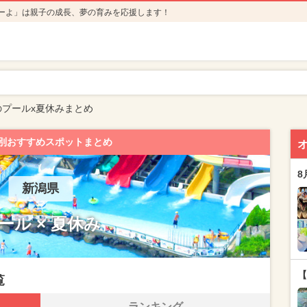
ーよ」は親子の成長、夢の育みを応援します！
のプールx夏休みまとめ
別おすすめスポットまとめ
8
新潟県
ール × 夏休み
【
覧
ランキング