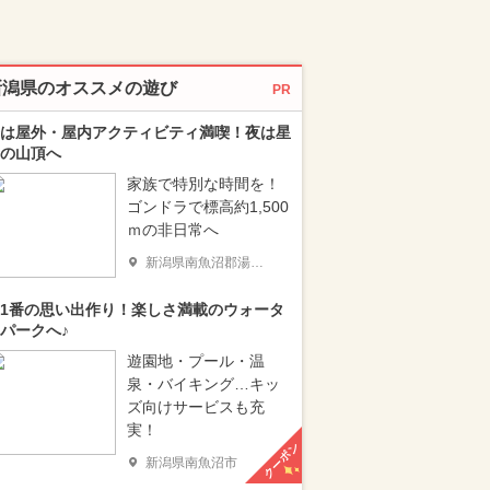
新潟県のオススメの遊び
PR
は屋外・屋内アクティビティ満喫！夜は星
の山頂へ
家族で特別な時間を！
ゴンドラで標高約1,500
ｍの非日常へ
新潟県南魚沼郡湯沢町
1番の思い出作り！楽しさ満載のウォータ
パークへ♪
遊園地・プール・温
泉・バイキング…キッ
ズ向けサービスも充
実！
クーポン
新潟県南魚沼市