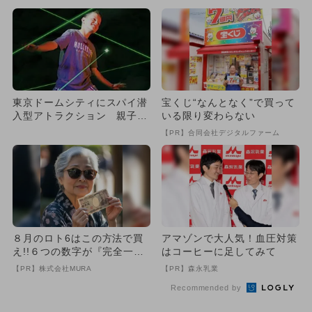
東京ドームシティにスパイ潜
宝くじ“なんとなく”で買って
入型アトラクション 親子で
いる限り変わらない
協力も！
【PR】合同会社デジタルファーム
８月のロト6はこの方法で買
アマゾンで大人気！血圧対策
え!!６つの数字が『完全一
はコーヒーに足してみて
致』する方法
【PR】株式会社MURA
【PR】森永乳業
Recommended by