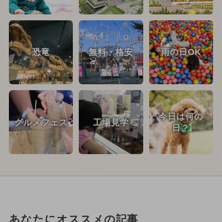
恐竜
無料・格安
雨の日OK
今日は何の
グルメフェス
工場見学
日？
あなたにオススメの記事