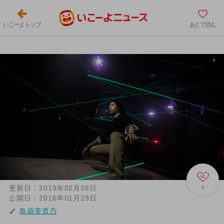
いこーよトップ
あとで読む
更新日：
2019年02月26日
0
公開日：
2016年01月29日
島袋芙貴乃