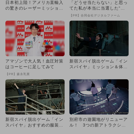
日本初上陸！アメリカ直輸入
「どうせ当たらない」と思っ
の驚きのレーザーミッション
てた私が本当に当選した“買
体験
い方”がこれ
【PR】合同会社デジタルファーム
アマゾンで大人気！血圧対策
新宿スパイ脱出ゲーム「イン
はコーヒーに足してみて
スパイヤ」ミッション＆体験
一挙紹介
【PR】森永乳業
新宿スパイ脱出ゲーム「イン
別府市の遊園地がリニューア
スパイヤ」おすすめの服装＆
ル！ 3つの新アトラクショ
持ち物！
ンが登場