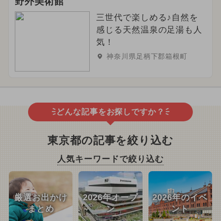
野外美術館
三世代で楽しめる♪自然を
感じる天然温泉の足湯も人
気！
神奈川県足柄下郡箱根町
どんな記事をお探しですか？
東京都の記事を絞り込む
人気キーワードで絞り込む
厳選お出かけ
2026年オープ
2026年のイベ
まとめ
ン
ント