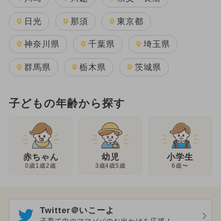
日光
那須
東京都
神奈川県
千葉県
埼玉県
群馬県
栃木県
茨城県
子どもの年齢から探す
幼児
赤ちゃん
小学生
3歳4歳5歳
0歳1歳2歳
6歳〜
Twitter＠いこーよ