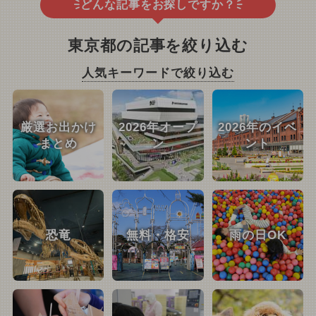
どんな記事をお探しですか？
東京都の記事を絞り込む
人気キーワードで絞り込む
厳選お出かけ
2026年オープ
2026年のイベ
まとめ
ン
ント
恐竜
無料・格安
雨の日OK