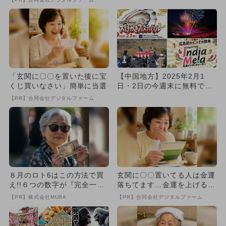
「玄関に〇〇を置いた後に宝
【中国地方】2025年2月1
くじ買いなさい」簡単に当選
日・2日の今週末に無料で楽
しめるイベント8選
【PR】合同会社デジタルファーム
８月のロト6はこの方法で買
玄関に〇〇置いてる人は金運
え!!６つの数字が『完全一
落ちてます…金運を上げる方
致』する方法
法とは
【PR】株式会社MURA
【PR】合同会社デジタルファーム