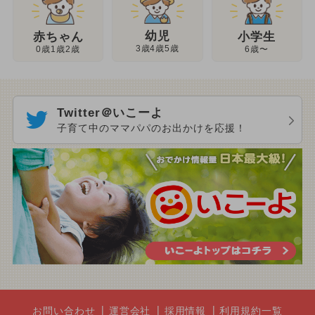
幼児
赤ちゃん
小学生
3歳4歳5歳
0歳1歳2歳
6歳〜
Twitter＠いこーよ
子育て中のママパパのお出かけを応援！
お問い合わせ
運営会社
採用情報
利用規約一覧