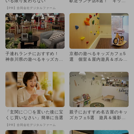
いる限り変わらない
駅近ランチ店8選！ キッズ
メニュー＆屋内の大型遊具
【PR】合同会社デジタルファーム
も！
子連れランチにおすすめ！
京都の遊べるキッズカフェ5
神奈川県の遊べるキッズカフ
選 個室＆屋内遊具＆ボルダ
ェ（親子カフェ）7選
リングも
「玄関に〇〇を置いた後に宝
親子におすすめ名古屋のキッ
くじ買いなさい」簡単に当選
ズカフェ5選 遊具＆撮影ブ
ースも！
【PR】合同会社デジタルファーム