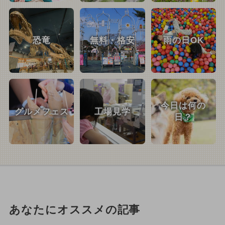
恐竜
無料・格安
雨の日OK
今日は何の
グルメフェス
工場見学
日？
あなたにオススメの記事