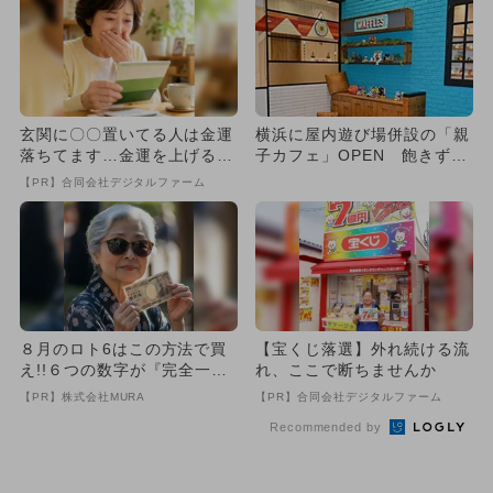
玄関に〇〇置いてる人は金運
横浜に屋内遊び場併設の「親
落ちてます…金運を上げる方
子カフェ」OPEN 飽きずに
法とは
のんびり
【PR】合同会社デジタルファーム
８月のロト6はこの方法で買
【宝くじ落選】外れ続ける流
え!!６つの数字が『完全一
れ、ここで断ちませんか
致』する方法
【PR】株式会社MURA
【PR】合同会社デジタルファーム
Recommended by