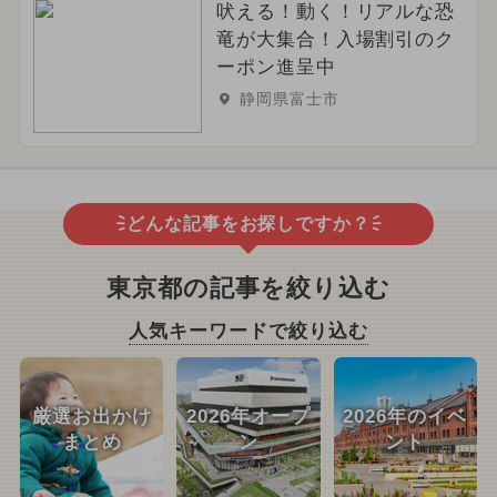
吠える！動く！リアルな恐
竜が大集合！入場割引のク
ーポン進呈中
静岡県富士市
どんな記事をお探しですか？
東京都の記事を絞り込む
人気キーワードで絞り込む
厳選お出かけ
2026年オープ
2026年のイベ
まとめ
ン
ント