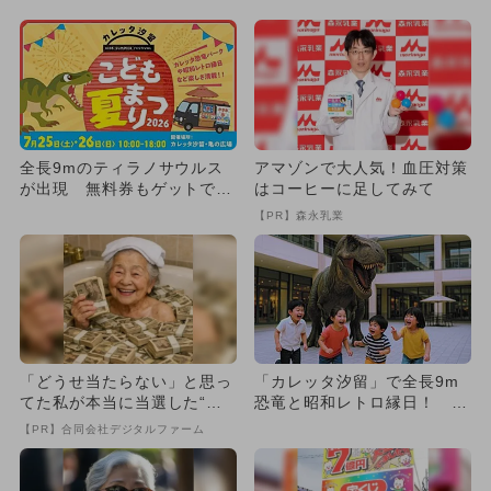
全長9mのティラノサウルス
アマゾンで大人気！血圧対策
が出現 無料券もゲットでき
はコーヒーに足してみて
る！カレッタ汐留こども夏ま
【PR】森永乳業
つ...
「どうせ当たらない」と思っ
「カレッタ汐留」で全長9m
てた私が本当に当選した“買
恐竜と昭和レトロ縁日！ 2
い方”がこれ
日間限定「こども夏まつり」
【PR】合同会社デジタルファーム
開...