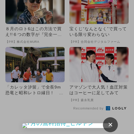
８月のロト6はこの方法で買
宝くじ“なんとなく”で買って
え!!６つの数字が『完全一
いる限り変わらない
致』する方法
【PR】株式会社MURA
【PR】合同会社デジタルファーム
「カレッタ汐留」で全長9m
アマゾンで大人気！血圧対策
恐竜と昭和レトロ縁日！ 2
はコーヒーに足してみて
日間限定「こども夏まつり」
【PR】森永乳業
開...
Recommended by
×