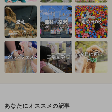
恐竜
無料・格安
雨の日OK
今日は何の
グルメフェス
工場見学
日？
あなたにオススメの記事