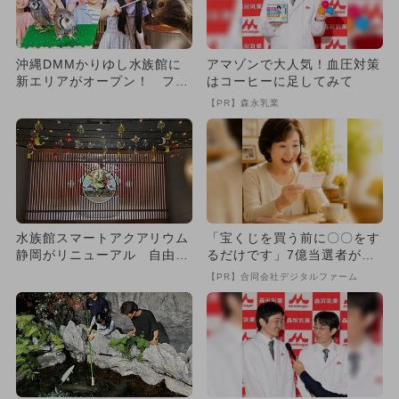
沖縄DMMかりゆし水族館に
アマゾンで大人気！血圧対策
新エリアがオープン！ フク
はコーヒーに足してみて
ロウやナマケモノとふれあえ
【PR】森永乳業
る...
水族館スマートアクアリウム
「宝くじを買う前に〇〇をす
静岡がリニューアル 自由研
るだけです」7億当選者が続
究にぴったりな体験イベント
出
【PR】合同会社デジタルファーム
も