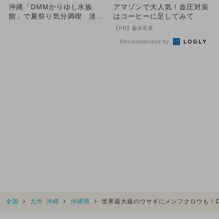
沖縄「DMMかりゆし水族
アマゾンで大人気！血圧対策
館」で夏祭り気分満喫 淡水
はコーヒーに足してみて
魚の餌やり＆サンゴの苗作り
【PR】森永乳業
体験...
Recommended by
全国
九州･沖縄
沖縄県
世界最大級のウサギにメンフクロウも！