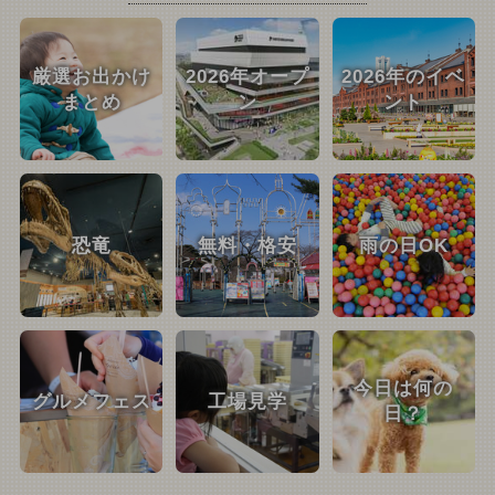
厳選お出かけ
2026年オープ
2026年のイベ
まとめ
ン
ント
恐竜
無料・格安
雨の日OK
今日は何の
グルメフェス
工場見学
日？