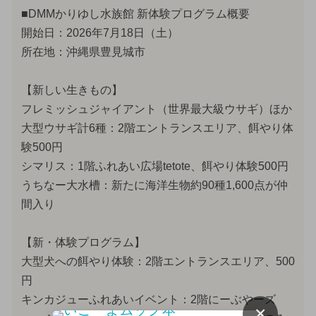
■DMMかりゆし水族館 新体験プログラム概要
開始日：2026年7月18日（土）
所在地：沖縄県豊見城市
【新しい生きもの】
フレミッシュジャイアント（世界最大級ウサギ）ほか
大型ウサギ計6種：2階エントランスエリア、餌やり体
験500円
シマリス：1階ふれあい広場tetote、餌やり体験500円
うちなー大水槽：新たに海洋生物約90種1,600点が仲
間入り
【新・体験プログラム】
大型犬への餌やり体験：2階エントランスエリア、500
円
キンカジューふれあいイベント：2階にーぶやーズ
×