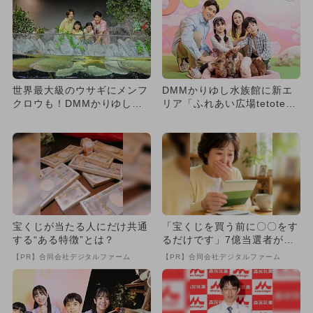
世界最大級のウサギにメンフ
DMMかりゆし水族館に新エ
クロウも！DMMかりゆし水
リア「ふれあい広場tetote」
族館に新しい生きもの続々登
がOPEN！ 沖縄県民...
場
宝くじが当たる人にだけ共通
「宝くじを買う前に〇〇をす
する“ある特徴”とは？
るだけです」7億当選者が続
出
【PR】合同会社デジタルファーム
【PR】合同会社デジタルファーム