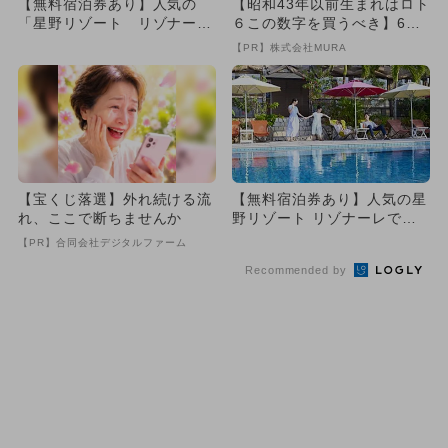
【無料宿泊券あり】人気の
【昭和43年以前生まれはロト
「星野リゾート リゾナー
６この数字を買うべき】6つ
レ」で冬旅満喫！
の数字が「完全一致」する
【PR】株式会社MURA
方...
【宝くじ落選】外れ続ける流
【無料宿泊券あり】人気の星
れ、ここで断ちませんか
野リゾート リゾナーレで夏
旅満喫！
【PR】合同会社デジタルファーム
Recommended by