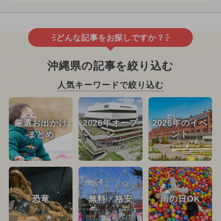
どんな記事をお探しですか？
沖縄県の記事を絞り込む
人気キーワードで絞り込む
厳選お出かけ
2026年オープ
2026年のイベ
まとめ
ン
ント
恐竜
無料・格安
雨の日OK