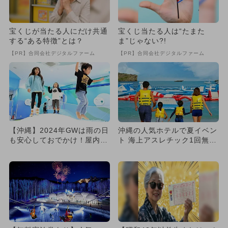
宝くじが当たる人にだけ共通
宝くじ当たる人は“たまた
する“ある特徴”とは？
ま”じゃない?!
【PR】合同会社デジタルファーム
【PR】合同会社デジタルファーム
【沖縄】2024年GWは雨の日
沖縄の人気ホテルで夏イベン
も安心しておでかけ！屋内施
ト 海上アスレチック1回無料
設の人気ランキング
の特典も