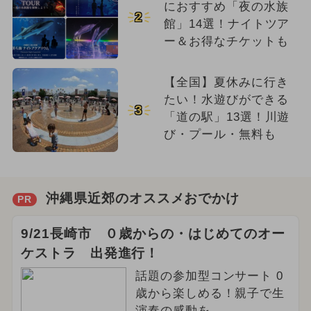
におすすめ「夜の水族
2
館」14選！ナイトツア
ー＆お得なチケットも
【全国】夏休みに行き
たい！水遊びができる
3
「道の駅」13選！川遊
び・プール・無料も
沖縄県近郊のオススメおでかけ
PR
9/21長崎市 ０歳からの・はじめてのオー
ケストラ 出発進行！
話題の参加型コンサート 0
歳から楽しめる！親子で生
演奏の感動を