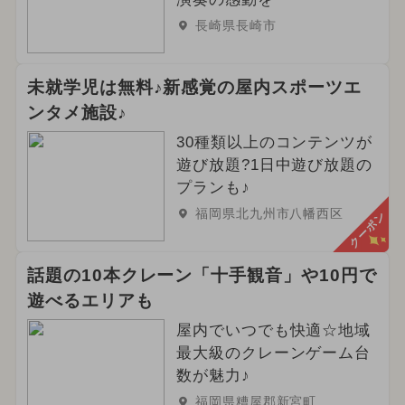
長崎県長崎市
未就学児は無料♪新感覚の屋内スポーツエ
ンタメ施設♪
30種類以上のコンテンツが
遊び放題?1日中遊び放題の
プランも♪
福岡県北九州市八幡西区
クーポン
話題の10本クレーン「十手観音」や10円で
遊べるエリアも
屋内でいつでも快適☆地域
最大級のクレーンゲーム台
数が魅力♪
福岡県糟屋郡新宮町