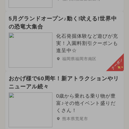
5月グランドオープン♪動く!吠える!世界中
の恐竜大集合
化石発掘体験など遊びが充
実！入園料割引クーポンも
進呈中☆
福岡県福岡市南区
クーポン
おかげ様で60周年！新アトラクションやリ
ニューアル続々
0歳から乗れる乗り物が豊
富♪その他イベント盛りだ
くさん！
熊本県荒尾市