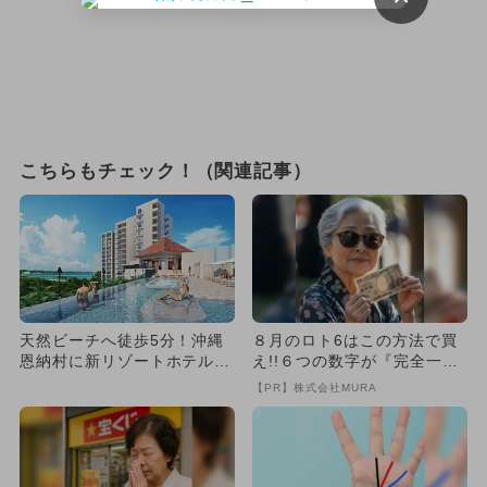
こちらもチェック！（関連記事）
天然ビーチへ徒歩5分！沖縄
８月のロト6はこの方法で買
恩納村に新リゾートホテル開
え!!６つの数字が『完全一
業 全室大型バルコニー付き
致』する方法
【PR】株式会社MURA