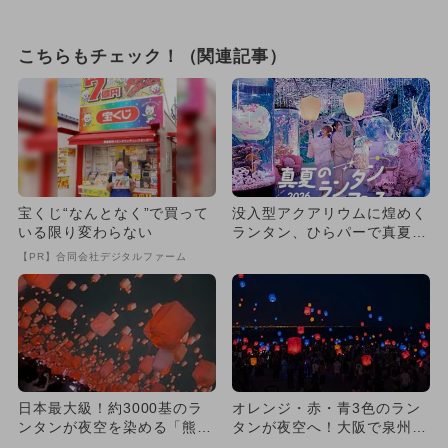
こちらもチェック！（関連記事）
宝くじ“なんとなく”で買って
没入型アクアリウムに煌めく
いる限り変わらない
ランタン、ひらパーで真夏の
フェス 浴衣で割引＆謎解き
【PR】合同会社デジタルファーム
も
日本最大級！約3000基のラ
オレンジ・赤・青3色のラン
ンタンが夜空を染める「熊本
タンが夜空へ！大阪で泉州ビ
七夕ランタンフェス2026...
ーチランタンフェスvol.7...