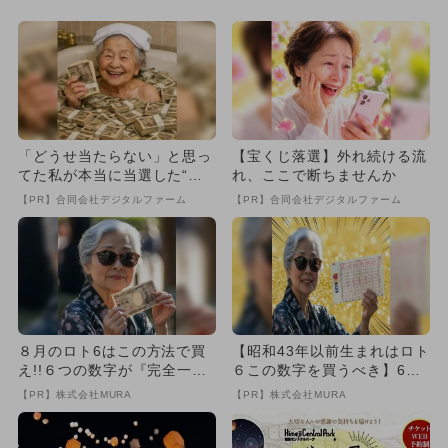
「どうせ当たらない」と思っ
【宝くじ落選】外れ続ける流
てた私が本当に当選した“買
れ、ここで断ちませんか
い方”がこれ
【PR】合同会社デジタルファーム
【PR】合同会社デジタルファーム
８月のロト6はこの方法で買
【昭和43年以前生まれはロト
え!!６つの数字が『完全一
６この数字を買うべき】6つ
致』する方法
の数字が「完全一致」する
【PR】株式会社MURA
【PR】株式会社MURA
方...