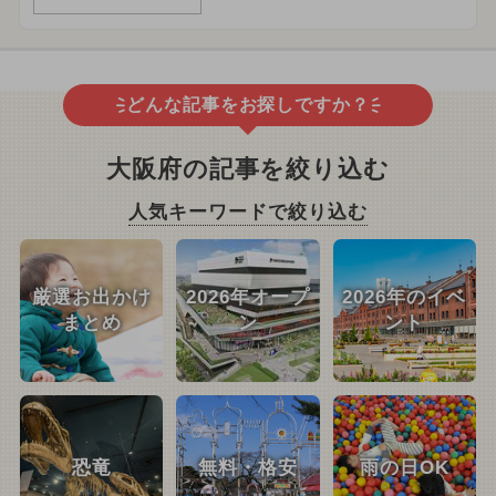
どんな記事をお探しですか？
大阪府の記事を絞り込む
人気キーワードで絞り込む
厳選お出かけ
2026年オープ
2026年のイベ
まとめ
ン
ント
恐竜
無料・格安
雨の日OK