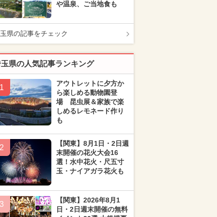
や温泉、ご当地食も
玉県の記事をチェック
埼玉県の人気記事ランキング
アウトレットに夕方か
1
ら楽しめる動物園登
場 昆虫展＆家族で楽
しめるレモネード作り
も
【関東】8月1日・2日週
2
末開催の花火大会16
選！水中花火・尺五寸
玉・ナイアガラ花火も
【関東】2026年8月1
3
日・2日週末開催の無料