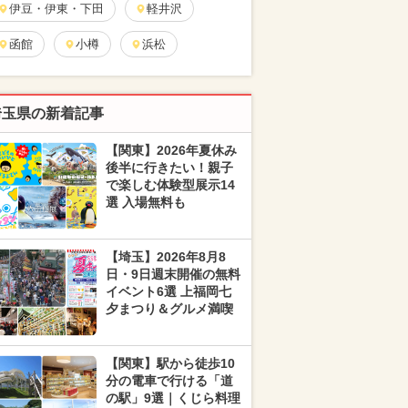
伊豆・伊東・下田
軽井沢
函館
小樽
浜松
埼玉県の新着記事
【関東】2026年夏休み
後半に行きたい！親子
で楽しむ体験型展示14
選 入場無料も
【埼玉】2026年8月8
日・9日週末開催の無料
イベント6選 上福岡七
夕まつり＆グルメ満喫
【関東】駅から徒歩10
分の電車で行ける「道
の駅」9選｜くじら料理