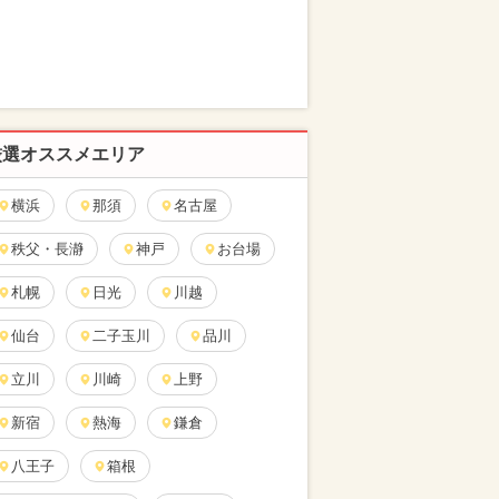
厳選オススメエリア
横浜
那須
名古屋
秩父・長瀞
神戸
お台場
札幌
日光
川越
仙台
二子玉川
品川
立川
川崎
上野
新宿
熱海
鎌倉
八王子
箱根