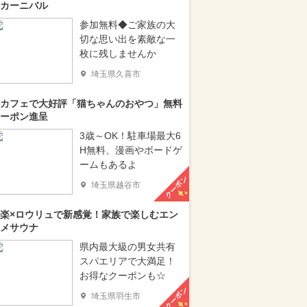
カーニバル
参加無料◆ご家族の大
切な思い出を素敵な一
枚に残しませんか
埼玉県久喜市
カフェで大好評「猫ちゃんのおやつ」無料
ーポン進呈
3歳～OK！駐車場最大6
H無料、漫画やボードゲ
ームもあるよ
クーポン
埼玉県越谷市
楽×ロウリュで新感覚！家族で楽しむエン
メサウナ
県内最大級の男女共有
スパエリアで大満足！
お得なクーポンも☆
クーポン
埼玉県羽生市