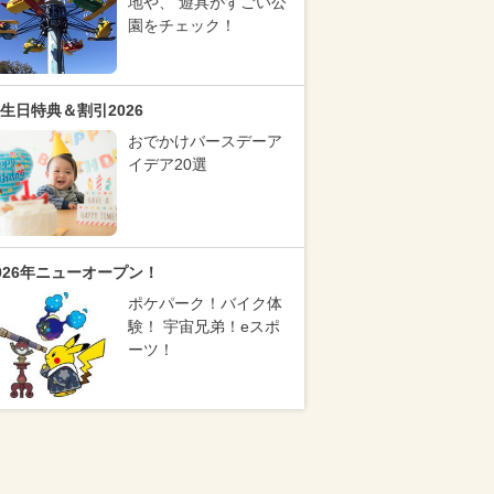
地や、 遊具がすごい公
園をチェック！
生日特典＆割引2026
おでかけバースデーア
イデア20選
026年ニューオープン！
ポケパーク！バイク体
験！ 宇宙兄弟！eスポ
ーツ！