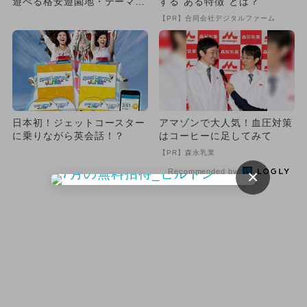
遊べる格安遊園地・テーマパ
する“ある特徴”とは？
ーク9選
【PR】合同会社デジタルファーム
日本初！ジェットコースター
アマゾンで大人気！血圧対策
に乗りながら英会話！？
はコーヒーに足してみて
【PR】森永乳業
×
Recommended by