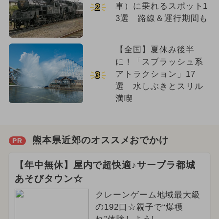
車）に乗れるスポット1
2
3選 路線＆運行期間も
【全国】夏休み後半
に！「スプラッシュ系
アトラクション」17
3
選 水しぶきとスリル
満喫
熊本県近郊のオススメおでかけ
PR
【年中無休】屋内で超快適♪サープラ都城
あそびタウン☆
クレーンゲーム地域最大級
の192口☆親子で“爆穫