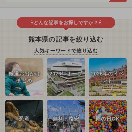
どんな記事をお探しですか？
熊本県の記事を絞り込む
人気キーワードで絞り込む
厳選お出かけ
2026年オープ
2026年のイベ
まとめ
ン
ント
恐竜
無料・格安
雨の日OK