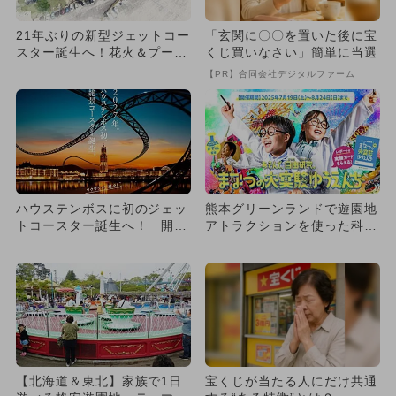
21年ぶりの新型ジェットコー
「玄関に〇〇を置いた後に宝
スター誕生へ！花火＆プール
くじ買いなさい」簡単に当選
も楽しめる熊本グリーンラ
【PR】合同会社デジタルファーム
ン...
ハウステンボスに初のジェッ
熊本グリーンランドで遊園地
トコースター誕生へ！ 開業
アトラクションを使った科学
以来最大のプロジェクトに注
実験イベント開催 自由研究
目
に
【北海道＆東北】家族で1日
宝くじが当たる人にだけ共通